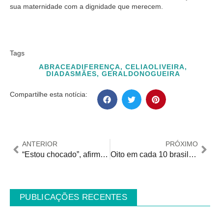
sua maternidade com a dignidade que merecem.
Tags
ABRACEADIFERENÇA
,
CELIAOLIVEIRA
,
DIADASMÃES
,
GERALDONOGUEIRA
Compartilhe esta notícia:
ANTERIOR
PRÓXIMO
“Estou chocado”, afirma prefeito sobre Mauro Checkin
Oito em cada 10 brasileiros acreditam que mulheres com filhos enfrentam mais obstáculos no mercado de trabalho
PUBLICAÇÕES RECENTES