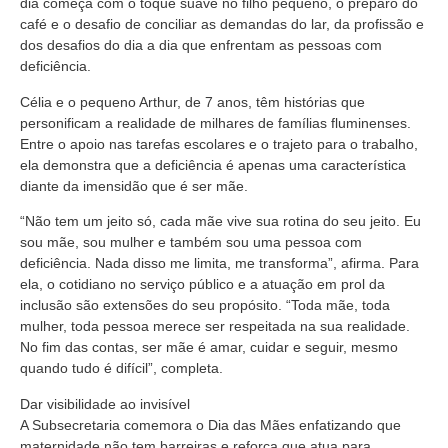
dia começa com o toque suave no filho pequeno, o preparo do
café e o desafio de conciliar as demandas do lar, da profissão e
dos desafios do dia a dia que enfrentam as pessoas com
deficiência.
Célia e o pequeno Arthur, de 7 anos, têm histórias que
personificam a realidade de milhares de famílias fluminenses.
Entre o apoio nas tarefas escolares e o trajeto para o trabalho,
ela demonstra que a deficiência é apenas uma característica
diante da imensidão que é ser mãe.
“Não tem um jeito só, cada mãe vive sua rotina do seu jeito. Eu
sou mãe, sou mulher e também sou uma pessoa com
deficiência. Nada disso me limita, me transforma”, afirma. Para
ela, o cotidiano no serviço público e a atuação em prol da
inclusão são extensões do seu propósito. “Toda mãe, toda
mulher, toda pessoa merece ser respeitada na sua realidade.
No fim das contas, ser mãe é amar, cuidar e seguir, mesmo
quando tudo é difícil”, completa.
Dar visibilidade ao invisível
A Subsecretaria comemora o Dia das Mães enfatizando que
maternidade não tem barreiras e reforça que atua para