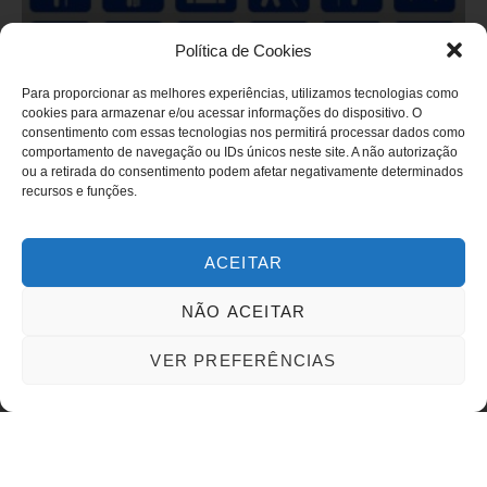
Política de Cookies
Para proporcionar as melhores experiências, utilizamos tecnologias como
Novo símbolo de acessibilidade
cookies para armazenar e/ou acessar informações do dispositivo. O
divide opiniões entre especialistas
consentimento com essas tecnologias nos permitirá processar dados como
comportamento de navegação ou IDs únicos neste site. A não autorização
e movimento das pessoas com
ou a retirada do consentimento podem afetar negativamente determinados
deficiência
recursos e funções.
Novo símbolo de acessibilidade divide opiniões entre
ACEITAR
especialistas e movimento das pessoas com deficiência
NÃO ACEITAR
LEIA MAIS
VER PREFERÊNCIAS
03/06/2026
Nenhum comentário
ARTIGO/OPINIÃO