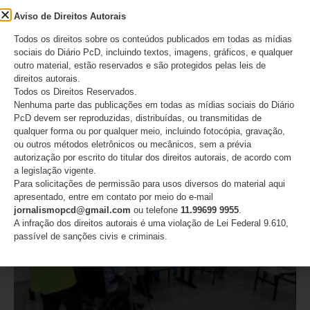
Cipeiros metalúrgicos discutem
Aviso de Direitos Autorais
inclusão, assédios e NR-1
Todos os direitos sobre os conteúdos publicados em todas as mídias
sociais do Diário PcD, incluindo textos, imagens, gráficos, e qualquer
outro material, estão reservados e são protegidos pelas leis de
Cipeiros metalúrgicos discutem inclusão, assédios e NR-1
direitos autorais.
Todos os Direitos Reservados.
LEIA MAIS
Nenhuma parte das publicações em todas as mídias sociais do Diário
PcD devem ser reproduzidas, distribuídas, ou transmitidas de
qualquer forma ou por qualquer meio, incluindo fotocópia, gravação,
22/05/2026
Nenhum comentário
ou outros métodos eletrônicos ou mecânicos, sem a prévia
autorização por escrito do titular dos direitos autorais, de acordo com
a legislação vigente.
Para solicitações de permissão para usos diversos do material aqui
DESTAQUES
apresentado, entre em contato por meio do e-mail
jornalismopcd@gmail.com
ou telefone
11.99699 9955
.
A infração dos direitos autorais é uma violação de Lei Federal 9.610,
passível de sanções civis e criminais.