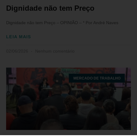
Dignidade não tem Preço
Dignidade não tem Preço – OPINIÃO – * Por André Naves
LEIA MAIS
02/06/2026
Nenhum comentário
MERCADO DE TRABALHO