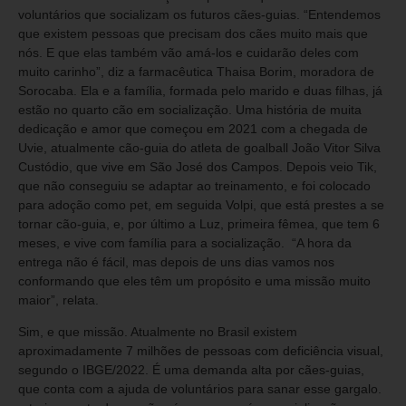
voluntários que socializam os futuros cães-guias. “Entendemos
que existem pessoas que precisam dos cães muito mais que
nós. E que elas também vão amá-los e cuidarão deles com
muito carinho”, diz a farmacêutica Thaisa Borim, moradora de
Sorocaba. Ela e a família, formada pelo marido e duas filhas, já
estão no quarto cão em socialização. Uma história de muita
dedicação e amor que começou em 2021 com a chegada de
Uvie, atualmente cão-guia do atleta de goalball João Vitor Silva
Custódio, que vive em São José dos Campos. Depois veio Tik,
que não conseguiu se adaptar ao treinamento, e foi colocado
para adoção como pet, em seguida Volpi, que está prestes a se
tornar cão-guia, e, por último a Luz, primeira fêmea, que tem 6
meses, e vive com família para a socialização. “A hora da
entrega não é fácil, mas depois de uns dias vamos nos
conformando que eles têm um propósito e uma missão muito
maior”, relata.
Sim, e que missão. Atualmente no Brasil existem
aproximadamente 7 milhões de pessoas com deficiência visual,
segundo o IBGE/2022. É uma demanda alta por cães-guias,
que conta com a ajuda de voluntários para sanar esse gargalo.