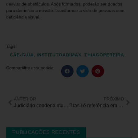
desviar de obstáculos. Após formados, poderão ser doados
para dar início a missão: transformar a vida de pessoas com
deficiência visual.
Tags
CÃE-GUIA
,
INSTITUTOADIMAX
,
THIAGOPEREIRA
Compartilhe esta notícia:
ANTERIOR
PRÓXIMO
Judiciário condena município paulista a fornecer acompanhamento para criança com paralisia cerebral
Brasil é referência em tecnologia no desenvolvimento de crianças e adolescentes com autismo
PUBLICAÇÕES RECENTES