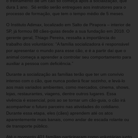
o treinamento de um cão só começa após a socialização, que
dura 1 ano. Só então serão entregues aos instrutores para o
processo de formação, que tem o tempo médio de 5 meses.
O Instituto Adimax, localizado em Salto de Pirapora – interior de
SP, já formou 88 cães-guias desde a sua fundação em 2018. O
gerente geral, Thiago Pereira, ressalta a importância do
trabalho dos voluntários: “A família socializadora é responsável
por apresentar o mundo para esse cão, e é a partir daí que o
animal começa a aprender a controlar seu comportamento para
auxiliar a pessoa com deficiência.”
Durante a socialização as famílias terão que ter um convívio
intenso com o cão, que nunca poderá ficar sozinho, e levá-lo
aos mais variados ambientes, como mercados, cinema, shows,
lojas, restaurantes, viagens, dentre outros lugares. Essa
vivência é essencial, pois ao se tornar um cão-guia, o cão irá
acompanhar o futuro parceiro nas atividades do cotidiano.
Durante essa etapa, eles (cães) aprendem até os atos
aparentemente mais banais, como andar de escada rolante ou
de transporte público.
Até o momento 401 famílias participaram como voluntárias junto