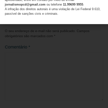
06/08/2026
jornalismopcd@gmail.com
ou telefone
11.99699 9955
.
A infração dos direitos autorais é uma violação de Lei Federal 9.610,
passível de sanções civis e criminais.
Deixe um comentário
O seu endereço de e-mail não será publicado.
Campos
obrigatórios são marcados com
*
Comentário
*