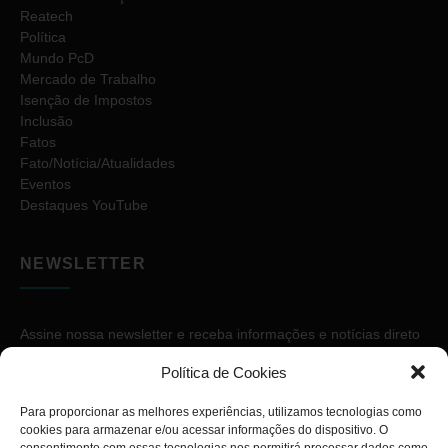
Reatech
Política
Mundo PcD
Mercado de Trabalho
Isenção de Impostos
Inclusão
Fatos
Fato/Notícia/Atualidades
Eventos
Destaques YouTube
NEWSLETTER
Assine nossa newsletter e receba informações e notícias direto
no seu e-mail.
Política de Cookies
Para proporcionar as melhores experiências, utilizamos tecnologias como
cookies para armazenar e/ou acessar informações do dispositivo. O
consentimento com essas tecnologias nos permitirá processar dados como