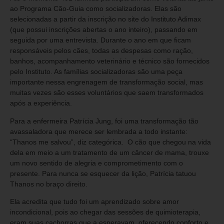
ao Programa Cão-Guia como socializadoras. Elas são
selecionadas a partir da inscrição no site do Instituto Adimax
(que possui inscrições abertas o ano inteiro), passando em
seguida por uma entrevista. Durante o ano em que ficam
responsáveis pelos cães, todas as despesas como ração,
banhos, acompanhamento veterinário e técnico são fornecidos
pelo Instituto. As famílias socializadoras são uma peça
importante nessa engrenagem de transformação social, mas
muitas vezes são esses voluntários que saem transformados
após a experiência.
Para a enfermeira Patrícia Jung, foi uma transformação tão
avassaladora que merece ser lembrada a todo instante:
“Thanos me salvou”, diz categórica. O cão que chegou na vida
dela em meio a um tratamento de um câncer de mama, trouxe
um novo sentido de alegria e comprometimento com o
presente. Para nunca se esquecer da lição, Patrícia tatuou
Thanos no braço direito.
Ela acredita que tudo foi um aprendizado sobre amor
incondicional, pois ao chegar das sessões de quimioterapia,
eram suas cachorras que a esperavam, oferecendo conforto e