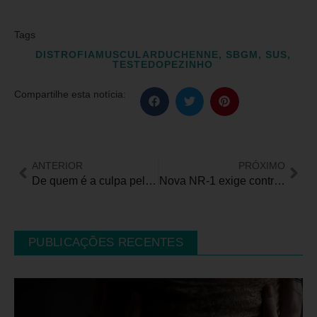
Tags
DISTROFIAMUSCULARDUCHENNE
,
SBGM
,
SUS
,
TESTEDOPEZINHO
Compartilhe esta notícia:
ANTERIOR
PRÓXIMO
De quem é a culpa pela demora das análises de pedidos de benefícios no INSS?
Nova NR-1 exige controle de riscos psicossociais, mas 82% dos RHs não estão preparados
PUBLICAÇÕES RECENTES