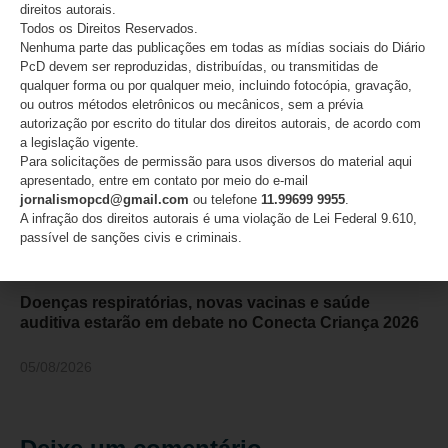
direitos autorais.
05/08/2026
Todos os Direitos Reservados.
Nenhuma parte das publicações em todas as mídias sociais do Diário
PcD devem ser reproduzidas, distribuídas, ou transmitidas de
qualquer forma ou por qualquer meio, incluindo fotocópia, gravação,
ou outros métodos eletrônicos ou mecânicos, sem a prévia
autorização por escrito do titular dos direitos autorais, de acordo com
a legislação vigente.
Para solicitações de permissão para usos diversos do material aqui
apresentado, entre em contato por meio do e-mail
jornalismopcd@gmail.com
ou telefone
11.99699 9955
.
A infração dos direitos autorais é uma violação de Lei Federal 9.610,
passível de sanções civis e criminais.
Doenças respiratórias, novas vacinas e saúde
auditiva estarão em debate no Conecta Criança 2026
05/08/2026