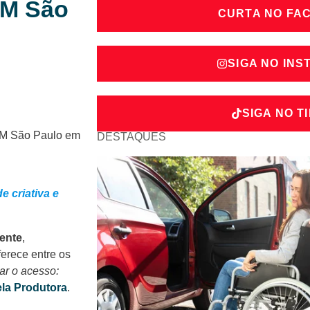
AM São
CURTA NO FA
SIGA NO IN
SIGA NO T
DESTAQUES
e criativa e
rente
,
oferece entre os
ar o acesso:
la Produtora
.