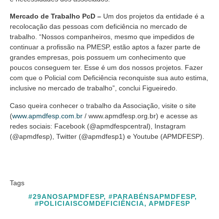
Mercado de Trabalho PcD –
Um dos projetos da entidade é a
recolocação das pessoas com deficiência no mercado de
trabalho. “Nossos companheiros, mesmo que impedidos de
continuar a profissão na PMESP, estão aptos a fazer parte de
grandes empresas, pois possuem um conhecimento que
poucos conseguem ter. Esse é um dos nossos projetos. Fazer
com que o Policial com Deficiência reconquiste sua auto estima,
inclusive no mercado de trabalho”, conclui Figueiredo.
Caso queira conhecer o trabalho da Associação, visite o site
(
www.apmdfesp.com.br
/ www.apmdfesp.org.br) e acesse as
redes sociais: Facebook (@apmdfespcentral), Instagram
(@apmdfesp), Twitter (@apmdfesp1) e Youtube (APMDFESP).
Tags
#29ANOSAPMDFESP
,
#PARABÉNSAPMDFESP
,
#POLICIAISCOMDEFICIÊNCIA
,
APMDFESP