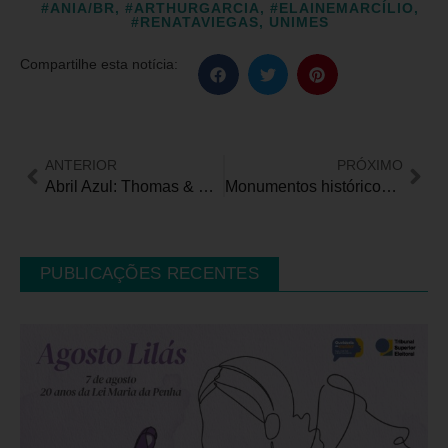
#ANIA/BR
,
#ARTHURGARCIA
,
#ELAINEMARCÍLIO
,
#RENATAVIEGAS
,
UNIMES
Compartilhe esta notícia:
ANTERIOR
PRÓXIMO
Abril Azul: Thomas & Seus Amigos ganham espaço no Museu da Imaginação
Monumentos históricos ganham iluminação especial em alusão ao Dia Mundial da Hemofilia
PUBLICAÇÕES RECENTES