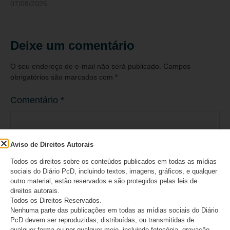
07/08/2026
Deixe um comentário
O seu endereço de e-mail não será publicado.
Campos
obrigatórios são marcados com
*
Comentário
*
Aviso de Direitos Autorais
Todos os direitos sobre os conteúdos publicados em todas as mídias
sociais do Diário PcD, incluindo textos, imagens, gráficos, e qualquer
outro material, estão reservados e são protegidos pelas leis de
direitos autorais.
Todos os Direitos Reservados.
Nenhuma parte das publicações em todas as mídias sociais do Diário
PcD devem ser reproduzidas, distribuídas, ou transmitidas de
qualquer forma ou por qualquer meio, incluindo fotocópia, gravação,