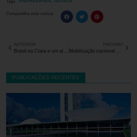
ANDRÉNAVES
,
IDOSOS
Tags
Compartilhe esta notícia:
ANTERIOR
PRÓXIMO
Brasil na Copa e um alerta: o impacto de fogos de artifícios em pessoas autistas e com deficiência, idosos e para os animais
Mobilização nacional busca convencer Ministros do STF sobre Ações em defesa dos direitos das pessoas com deficiência
PUBLICAÇÕES RECENTES