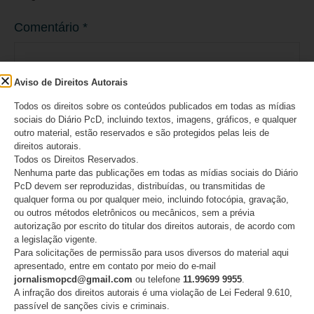
Comentário
*
Aviso de Direitos Autorais
Todos os direitos sobre os conteúdos publicados em todas as mídias
sociais do Diário PcD, incluindo textos, imagens, gráficos, e qualquer
outro material, estão reservados e são protegidos pelas leis de
direitos autorais.
Todos os Direitos Reservados.
Nenhuma parte das publicações em todas as mídias sociais do Diário
PcD devem ser reproduzidas, distribuídas, ou transmitidas de
qualquer forma ou por qualquer meio, incluindo fotocópia, gravação,
Nome
*
ou outros métodos eletrônicos ou mecânicos, sem a prévia
autorização por escrito do titular dos direitos autorais, de acordo com
a legislação vigente.
Para solicitações de permissão para usos diversos do material aqui
apresentado, entre em contato por meio do e-mail
jornalismopcd@gmail.com
ou telefone
11.99699 9955
.
E-mail
*
A infração dos direitos autorais é uma violação de Lei Federal 9.610,
passível de sanções civis e criminais.