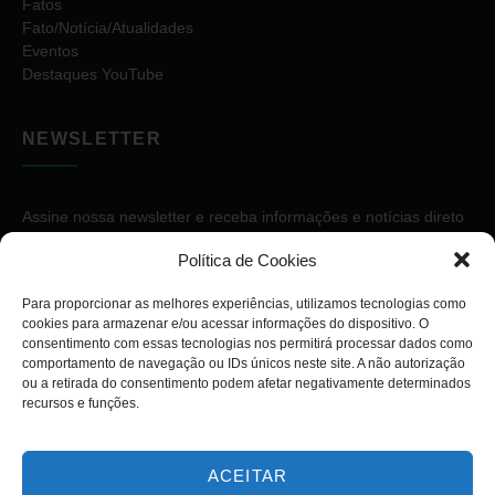
Fatos
Fato/Notícia/Atualidades
Eventos
Destaques YouTube
NEWSLETTER
Assine nossa newsletter e receba informações e notícias direto
no seu e-mail.
Política de Cookies
Para proporcionar as melhores experiências, utilizamos tecnologias como
cookies para armazenar e/ou acessar informações do dispositivo. O
consentimento com essas tecnologias nos permitirá processar dados como
comportamento de navegação ou IDs únicos neste site. A não autorização
ou a retirada do consentimento podem afetar negativamente determinados
ASSINAR
recursos e funções.
ACEITAR