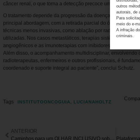
distribuídas,
câncer renal, o que torna a detecção precoce um desafio”, co
outros método
autorais, de 
O tratamento depende da progressão da doença. “Quando o tumo
Para solicit
principal abordagem, com a retirada parcial do órgão sempre 
meio do e-m
A infração do
técnicas menos invasivas, como ablação por radiofrequência
criminais.
utilizadas. Nos casos metastáticos, terapias sistêmicas, incl
angiogênicos e as imunoterapias com inibidores de checkpoin
Além disso, o acompanhamento multidisciplinar, envolvendo on
radioterapeutas, enfermeiros e outros profissionais, é fundam
coordenado e suporte integral ao paciente”, conclui Schutz.
Compart
Tags
INSTITUTOONCOGUIA
,
LUCIANAHOLTZ
ANTERIOR
Caminhos para um OLHAR INCLUSIVO sobre ADAPTAÇÃO CLIMÁTICA