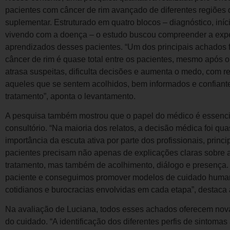
pacientes com câncer de rim avançado de diferentes regiões 
suplementar. Estruturado em quatro blocos – diagnóstico, iníc
vivendo com a doença – o estudo buscou compreender a exper
aprendizados desses pacientes. “Um dos principais achados fo
câncer de rim é quase total entre os pacientes, mesmo após 
atrasa suspeitas, dificulta decisões e aumenta o medo, com re
aqueles que se sentem acolhidos, bem informados e confiant
tratamento”, aponta o levantamento.
A pesquisa também mostrou que o papel do médico é essenci
consultório. “Na maioria dos relatos, a decisão médica foi qua
importância da escuta ativa por parte dos profissionais, prin
pacientes precisam não apenas de explicações claras sobre a
tratamento, mas também de acolhimento, diálogo e presença.
paciente e conseguimos promover modelos de cuidado human
cotidianos e burocracias envolvidas em cada etapa”, destaca a
Na avaliação de Luciana, todos esses achados oferecem nova
do cuidado. “A identificação dos diferentes perfis de sintoma