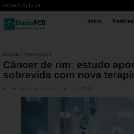
08/08/2026 12:29
Início
Notícias
SAÚDE / PREVENÇÃO
Câncer de rim: estudo apo
sobrevida com nova terap
Por
Jornalismo Diário PcD
17/12/2025