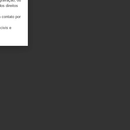
 gravação, ou
os direitos
 contato por
civis e