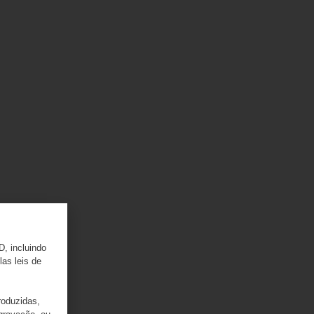
D, incluindo
las leis de
roduzidas,