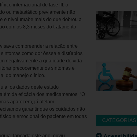
ico internacional de fase III, o
 ou metastático previamente não
be e nivolumabe mais do que dobrou a
ão com os 8,3 meses do tratamento
isava compreender a relação entre
 sintomas como dor óssea e distúrbios
tam negativamente a qualidade de vida
itorar precocemente os sintomas e
al do manejo clínico.
guia, os dados deste estudo
além da eficácia dos medicamentos. “O
omas aparecem, já afetam
recisamos garantir que os cuidados não
físico e emocional do paciente em todas
CATEGORIAS
Acessibilid
oguia, lançada este ano, ouviu