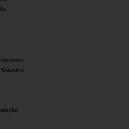
ião
s
 Impostos
 Trabalho
evenção