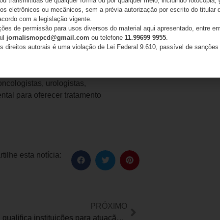
 ou transmitidas de qualquer forma ou por qualquer meio, incluindo fotocópia,
mpleta Luciana.
s eletrônicos ou mecânicos, sem a prévia autorização por escrito do titular d
acordo com a legislação vigente.
r está restrito ao rim, a cirurgia é a
ações de permissão para usos diversos do material aqui apresentado, entre em
que possível. Em situações específicas,
ail
jornalismopcd@gmail.com
ou telefone
11.99699 9955
.
s direitos autorais é uma violação de Lei Federal 9.610, passível de sanções 
 ou crioterapia, também podem ser
uindo medicamentos orais anti-
ts imunológicos têm papel essencial.
cologistas, urologistas,
ental para oferecer tratamento
ilhe esta notícia:
PRÓXIMO
Plataforma qualifica instituições para atuação especializada junto apessoas neurodivergentes e atípicas