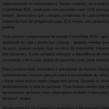
especialmente os metastásticos. Nesse contexto, um estudo clín
CheckMate 9ER, conduzido com pacientes com CCR avançado
tratado, demonstrou que a terapia combinada de cabozantini
sobrevida livre de progressão para 16,4 meses, em comparaç
padrão.
Uma análise complementar do estudo CheckMate 9ER – que v
qualidade de vida e desfechos clínicos – também revelou que
do sono, quando surgem logo no início do tratamento, impac
dos pacientes. Esses achados reforçam a importância de mon
considerar o bem-estar global do paciente como parte essenci
Para Luciana Holtz, fundadora e presidente do Instituto Onco
complementar chamam atenção para a necessidade de olhar 
câncer renal muitas vezes chega sem avisar. Quando os sint
profundamente a vida do paciente. Esse estudo mostra que p
se restrinjam ao tumor, mas contemplem também o bem-estar 
as fases”, avalia.
Nesse contexto, uma pesquisa qualitativa realizada pelo Onc