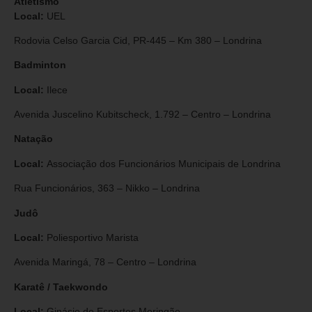
Atletismo
Local:
UEL
Rodovia Celso Garcia Cid, PR-445 – Km 380 – Londrina
Badminton
Local:
Ilece
Avenida Juscelino Kubitscheck, 1.792 – Centro – Londrina
Natação
Local:
Associação dos Funcionários Municipais de Londrina
Rua Funcionários, 363 – Nikko – Londrina
Judô
Local:
Poliesportivo Marista
Avenida Maringá, 78 – Centro – Londrina
Karatê / Taekwondo
Local:
Ginásio de Esportes Moringão