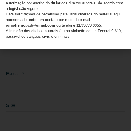
autorização por escrito do titular dos direitos autorais, de acordo com
a legislação vigente.
Para solicitações de permissão para usos diversos do material aqui
apresentado, entre em contato por meio do e-mail
jornalismopcd@gmail.com
ou telefone
11.99699 9955
.
A infração dos direitos autorais é uma violação de Lei Federal 9.610,
passível de sanções civis e criminais.
Nome
*
E-mail
*
Site