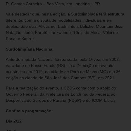
R. Gomes Carneiro – Boa Vista, em Londrina – PR.
Vale destacar que, nesta edição, a Surdolimpíada terá estrutura
diferente, com a disputa de modalidades individuais e em
duplas. São elas: Atletismo; Badminton; Boliche; Mountain Bike;
Natação; Judô; Karatê; Taekwondo; Tênis de Mesa; Vôlei de
Praia; e Xadrez.
Surdolimpíada Nacional
A Surdolimpíada Nacional foi realizada, pela 1ª vez, em 2002,
na cidade de Passo Fundo (RS). Já a 2ª edição do evento
aconteceu em 2019, na cidade de Pará de Minas (MG) e a 3ª
edição na cidade de São José dos Campos (SP), em 2021.
Para a realização do evento, a CBDS conta com o apoio do
Governo Federal, da Prefeitura de Londrina, da Federação
Desportiva de Surdos do Paraná (FDSP) e do ICOM-Libras.
Confira a programação:
Dia
2/12