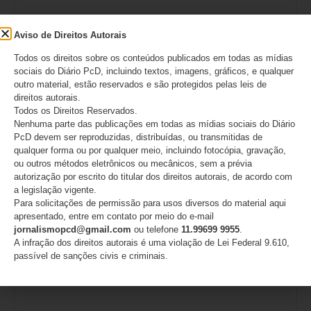
Aviso de Direitos Autorais
Todos os direitos sobre os conteúdos publicados em todas as mídias
sociais do Diário PcD, incluindo textos, imagens, gráficos, e qualquer
outro material, estão reservados e são protegidos pelas leis de
direitos autorais.
Todos os Direitos Reservados.
Nome
*
Nenhuma parte das publicações em todas as mídias sociais do Diário
PcD devem ser reproduzidas, distribuídas, ou transmitidas de
qualquer forma ou por qualquer meio, incluindo fotocópia, gravação,
ou outros métodos eletrônicos ou mecânicos, sem a prévia
autorização por escrito do titular dos direitos autorais, de acordo com
E-mail
*
a legislação vigente.
Para solicitações de permissão para usos diversos do material aqui
apresentado, entre em contato por meio do e-mail
jornalismopcd@gmail.com
ou telefone
11.99699 9955
.
A infração dos direitos autorais é uma violação de Lei Federal 9.610,
passível de sanções civis e criminais.
Site