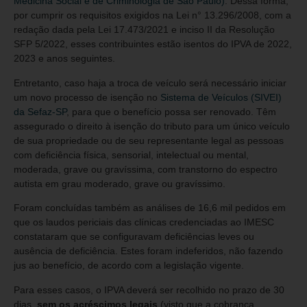
Medicina Social e de Criminologia de São Paulo)
. Dessa forma,
por cumprir os requisitos exigidos na Lei n° 13.296/2008, com a
redação dada pela Lei 17.473/2021 e inciso II da Resolução
SFP 5/2022, esses contribuintes estão isentos do IPVA de 2022,
2023 e anos seguintes.
Entretanto, caso haja a troca de veículo será necessário iniciar
um novo processo de isenção no
Sistema de Veículos (SIVEI)
da Sefaz-SP
, para que o benefício possa ser renovado. Têm
assegurado o direito à isenção do tributo para um único veículo
de sua propriedade ou de seu representante legal as pessoas
com deficiência física, sensorial, intelectual ou mental,
moderada, grave ou gravíssima, com transtorno do espectro
autista em grau moderado, grave ou gravíssimo.
Foram concluídas também as análises de 16,6 mil pedidos em
que os laudos periciais das clínicas credenciadas ao IMESC
constataram que se configuravam deficiências leves ou
ausência de deficiência. Estes foram indeferidos, não fazendo
jus ao benefício, de acordo com a legislação vigente.
Para esses casos, o IPVA deverá ser recolhido no prazo de 30
dias,
sem os acréscimos legais
(visto que a cobrança