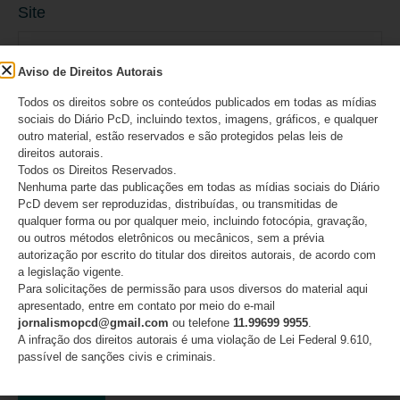
Site
Aviso de Direitos Autorais
Todos os direitos sobre os conteúdos publicados em todas as mídias
sociais do Diário PcD, incluindo textos, imagens, gráficos, e qualquer
Salvar meus dados neste navegador para a
outro material, estão reservados e são protegidos pelas leis de
direitos autorais.
próxima vez que eu comentar.
Todos os Direitos Reservados.
Nenhuma parte das publicações em todas as mídias sociais do Diário
PcD devem ser reproduzidas, distribuídas, ou transmitidas de
qualquer forma ou por qualquer meio, incluindo fotocópia, gravação,
ou outros métodos eletrônicos ou mecânicos, sem a prévia
autorização por escrito do titular dos direitos autorais, de acordo com
a legislação vigente.
Para solicitações de permissão para usos diversos do material aqui
apresentado, entre em contato por meio do e-mail
jornalismopcd@gmail.com
ou telefone
11.99699 9955
.
A infração dos direitos autorais é uma violação de Lei Federal 9.610,
passível de sanções civis e criminais.