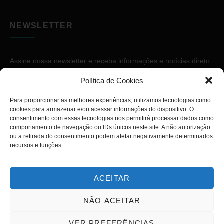
NEWSLETTER
Assine nossa newsletter e receba informações e notícias direto
no seu e-mail.
Política de Cookies
Para proporcionar as melhores experiências, utilizamos tecnologias como
cookies para armazenar e/ou acessar informações do dispositivo. O
consentimento com essas tecnologias nos permitirá processar dados como
comportamento de navegação ou IDs únicos neste site. A não autorização
ou a retirada do consentimento podem afetar negativamente determinados
ASSINAR
recursos e funções.
ACEITAR
NÃO ACEITAR
Copyright © 2026. Diário PcD. Todos os direitos reservados.
VER PREFERÊNCIAS