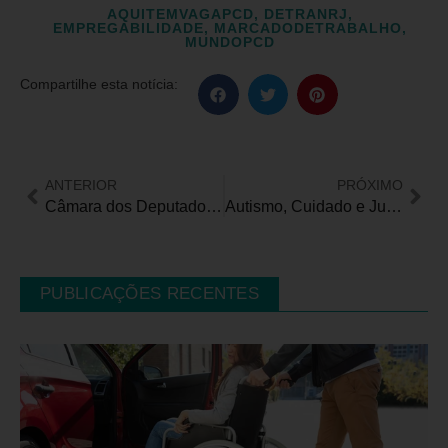
AQUITEMVAGAPCD
,
DETRANRJ
,
EMPREGABILIDADE
,
MARCADODETRABALHO
,
MUNDOPCD
Compartilhe esta notícia:
ANTERIOR
PRÓXIMO
Câmara dos Deputados aprova projeto que endurece pena para maus-tratos contra pessoas com deficiência
Autismo, Cuidado e Justiça: Pará recebe seminário nacional sobre inclusão e direitos humanos
PUBLICAÇÕES RECENTES