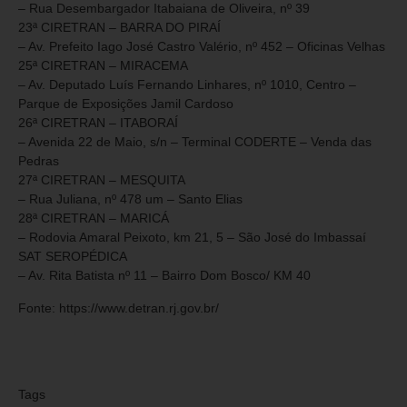
– Rua Desembargador Itabaiana de Oliveira, nº 39
23ª CIRETRAN – BARRA DO PIRAÍ
– Av. Prefeito Iago José Castro Valério, nº 452 – Oficinas Velhas
25ª CIRETRAN – MIRACEMA
– Av. Deputado Luís Fernando Linhares, nº 1010, Centro –
Parque de Exposições Jamil Cardoso
26ª CIRETRAN – ITABORAÍ
– Avenida 22 de Maio, s/n – Terminal CODERTE – Venda das
Pedras
27ª CIRETRAN – MESQUITA
– Rua Juliana, nº 478 um – Santo Elias
28ª CIRETRAN – MARICÁ
– Rodovia Amaral Peixoto, km 21, 5 – São José do Imbassaí
SAT SEROPÉDICA
– Av. Rita Batista nº 11 – Bairro Dom Bosco/ KM 40
Fonte: https://www.detran.rj.gov.br/
Tags