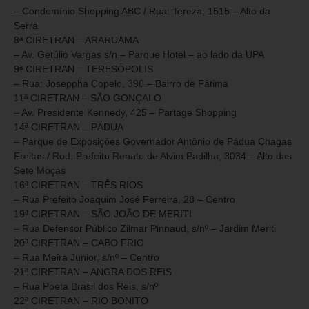
– Condomínio Shopping ABC / Rua: Tereza, 1515 – Alto da
Serra
8ª CIRETRAN – ARARUAMA
– Av. Getúlio Vargas s/n – Parque Hotel – ao lado da UPA
9ª CIRETRAN – TERESÓPOLIS
– Rua: Joseppha Copelo, 390 – Bairro de Fátima
11ª CIRETRAN – SÃO GONÇALO
– Av. Presidente Kennedy, 425 – Partage Shopping
14ª CIRETRAN – PÁDUA
– Parque de Exposições Governador Antônio de Pádua Chagas
Freitas / Rod. Prefeito Renato de Alvim Padilha, 3034 – Alto das
Sete Moças
16ª CIRETRAN – TRÊS RIOS
– Rua Prefeito Joaquim José Ferreira, 28 – Centro
19ª CIRETRAN – SÃO JOÃO DE MERITI
– Rua Defensor Público Zilmar Pinnaud, s/nº – Jardim Meriti
20ª CIRETRAN – CABO FRIO
– Rua Meira Junior, s/nº – Centro
21ª CIRETRAN – ANGRA DOS REIS
– Rua Poeta Brasil dos Reis, s/nº
22ª CIRETRAN – RIO BONITO