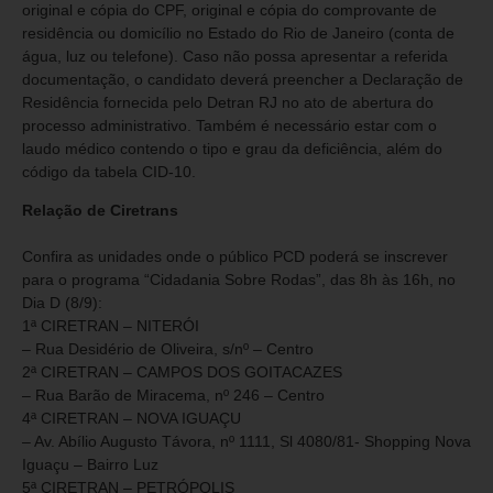
original e cópia do CPF, original e cópia do comprovante de
residência ou domicílio no Estado do Rio de Janeiro (conta de
água, luz ou telefone). Caso não possa apresentar a referida
documentação, o candidato deverá preencher a Declaração de
Residência fornecida pelo Detran RJ no ato de abertura do
processo administrativo. Também é necessário estar com o
laudo médico contendo o tipo e grau da deficiência, além do
código da tabela CID-10.
Relação de Ciretrans
Confira as unidades onde o público PCD poderá se inscrever
para o programa “Cidadania Sobre Rodas”, das 8h às 16h, no
Dia D (8/9):
1ª CIRETRAN – NITERÓI
– Rua Desidério de Oliveira, s/nº – Centro
2ª CIRETRAN – CAMPOS DOS GOITACAZES
– Rua Barão de Miracema, nº 246 – Centro
4ª CIRETRAN – NOVA IGUAÇU
– Av. Abílio Augusto Távora, nº 1111, Sl 4080/81- Shopping Nova
Iguaçu – Bairro Luz
5ª CIRETRAN – PETRÓPOLIS