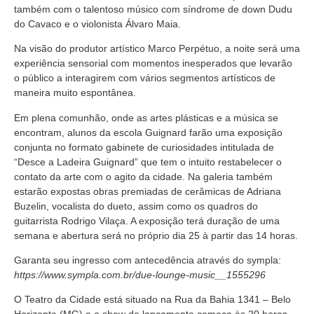
também com o talentoso músico com síndrome de down Dudu
do Cavaco e o violonista Álvaro Maia.
Na visão do produtor artístico Marco Perpétuo, a noite será uma
experiência sensorial com momentos inesperados que levarão
o público a interagirem com vários segmentos artísticos de
maneira muito espontânea.
Em plena comunhão, onde as artes plásticas e a música se
encontram, alunos da escola Guignard farão uma exposição
conjunta no formato gabinete de curiosidades intitulada de
“Desce a Ladeira Guignard” que tem o intuito restabelecer o
contato da arte com o agito da cidade. Na galeria também
estarão expostas obras premiadas de cerâmicas de Adriana
Buzelin, vocalista do dueto, assim como os quadros do
guitarrista Rodrigo Vilaça. A exposição terá duração de uma
semana e abertura será no próprio dia 25 à partir das 14 horas.
Garanta seu ingresso com antecedência através do sympla:
https://www.sympla.com.br/due-lounge-music__1555296
O Teatro da Cidade está situado na Rua da Bahia 1341 – Belo