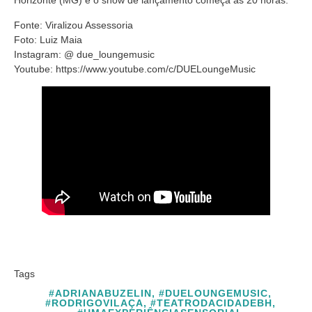
Horizonte (MG) e o show de lançamento começa às 20 horas.
Fonte: Viralizou Assessoria
Foto: Luiz Maia
Instagram: @ due_loungemusic
Youtube: https://www.youtube.com/c/DUELoungeMusic
Tags
#ADRIANABUZELIN
,
#DUELOUNGEMUSIC
,
#RODRIGOVILAÇA
,
#TEATRODACIDADEBH
,