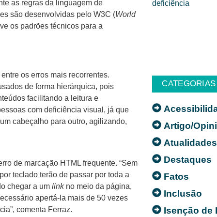
ente as regras da linguagem de
ões são desenvolvidas pelo W3C (
World
lve os padrões técnicos para a
entre os erros mais recorrentes.
CATEGORIAS
sados de forma hierárquica, pois
údos facilitando a leitura e
Acessibilid
ssoas com deficiência visual, já que
 um cabeçalho para outro, agilizando,
Artigo/Opin
Atualidade
Destaques
o erro de marcação HTML frequente. “Sem
or teclado terão de passar por toda a
Fatos
ndo chegar a um
link
no meio da página,
Inclusão
 necessário apertá-la mais de 50 vezes
Isenção de
ncia”, comenta Ferraz.