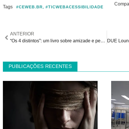
Compart
Tags
#CEWEB.BR
,
#TICWEBACESSIBILIDADE
ANTERIOR
“Os 4 distintos”: um livro sobre amizade e pessoas com deficiência
PUBLICAÇÕES RECENTES