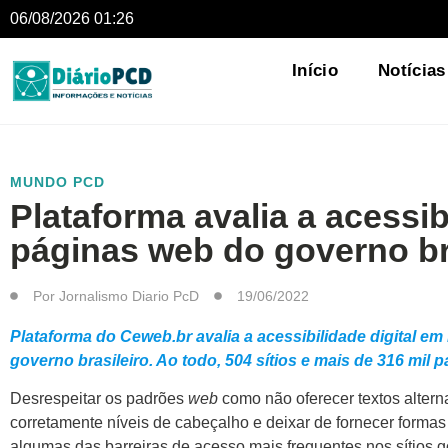
06/08/2026 01:26
Início
Notícias
MUNDO PCD
Plataforma avalia a acessib
páginas web do governo br
Por
Jornalismo Diario PcD
19/06/2022
Plataforma do Ceweb.br avalia a acessibilidade digital e
governo brasileiro. Ao todo, 504 sítios e mais de 316 mil 
Desrespeitar os padrões
web
como não oferecer textos alterna
corretamente níveis de cabeçalho e deixar de fornecer formas
algumas das barreiras de acesso mais frequentes nos sítios g