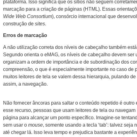
plataforma. Isso significa que os sítios não seguem corretam
marcação para a criação de páginas (HTML). Essas orientaç
Wide Web Consortium
), consórcio internacional que desenvo
construção de
sites
.
Erros de marcação
A não utilização correta dos níveis de cabeçalho também está 
Segundo orienta o eMAG, os níveis de cabeçalho devem ser u
organizam a ordem de importância e de subordinação dos conte
compreensão, o que é especialmente importante no caso de pe
muitos leitores de tela se valem dessa hierarquia, pulando de
assim, a navegação.
Não fornecer âncoras para saltar o conteúdo repetido é outr
esse recurso, pessoas que usam leitores de tela ou navegam p
página para alcançar um ponto específico. Imagine-se tenta
sem usar o
mouse
, somente usando a tecla ‘tab’: talvez seja
até chegar lá. Isso leva tempo e prejudica bastante a experiê