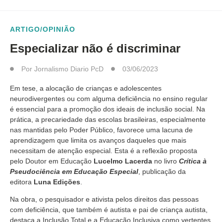
ARTIGO/OPINIÃO
Especializar não é discriminar
Por
Jornalismo Diario PcD
03/06/2023
Em tese, a alocação de crianças e adolescentes
neurodivergentes ou com alguma deficiência no ensino regular
é essencial para a promoção dos ideais de inclusão social. Na
prática, a precariedade das escolas brasileiras, especialmente
nas mantidas pelo Poder Público, favorece uma lacuna de
aprendizagem que limita os avanços daqueles que mais
necessitam de atenção especial. Esta é a reflexão proposta
pelo Doutor em Educação
Lucelmo Lacerda
no livro
Crítica à
Pseudociência em Educação Especial
, publicação da
editora
Luna Edições
.
Na obra, o pesquisador e ativista pelos direitos das pessoas
com deficiência, que também é autista e pai de criança autista,
destaca a Inclusão Total e a Educação Inclusiva como vertentes