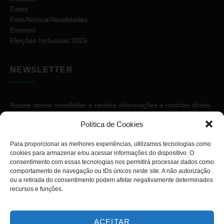
Fatos
Fato/Notícia/Atualidades
Eventos
Eleições Inclusivas 2026
NEWSLETTER
Assine nossa newsletter e receba informações e notícias direto
no seu e-mail.
Política de Cookies
Para proporcionar as melhores experiências, utilizamos tecnologias como
cookies para armazenar e/ou acessar informações do dispositivo. O
consentimento com essas tecnologias nos permitirá processar dados como
comportamento de navegação ou IDs únicos neste site. A não autorização
ou a retirada do consentimento podem afetar negativamente determinados
ASSINAR
recursos e funções.
ACEITAR