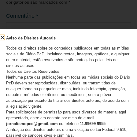
obrigatórios são marcados com
*
Comentário
*
Aviso de Direitos Autorais
Todos os direitos sobre os conteúdos publicados em todas as mídias
sociais do Diário PcD, incluindo textos, imagens, gráficos, e qualquer
outro material, estão reservados e são protegidos pelas leis de
direitos autorais.
Todos os Direitos Reservados.
Nenhuma parte das publicações em todas as mídias sociais do Diário
PcD devem ser reproduzidas, distribuídas, ou transmitidas de
qualquer forma ou por qualquer meio, incluindo fotocópia, gravação,
ou outros métodos eletrônicos ou mecânicos, sem a prévia
Nome
*
autorização por escrito do titular dos direitos autorais, de acordo com
a legislação vigente.
Para solicitações de permissão para usos diversos do material aqui
apresentado, entre em contato por meio do e-mail
jornalismopcd@gmail.com
ou telefone
11.99699 9955
.
E-mail
*
A infração dos direitos autorais é uma violação de Lei Federal 9.610,
passível de sanções civis e criminais.