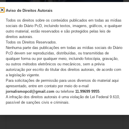
Aviso de Direitos Autorais
Todos os direitos sobre os conteúdos publicados em todas as mídias
sociais do Diário PcD, incluindo textos, imagens, gráficos, e qualquer
outro material, estão reservados e são protegidos pelas leis de
A conscientização avançou, a aceitação ainda não
direitos autorais.
Todos os Direitos Reservados.
06/08/2026
Nenhuma parte das publicações em todas as mídias sociais do Diário
PcD devem ser reproduzidas, distribuídas, ou transmitidas de
qualquer forma ou por qualquer meio, incluindo fotocópia, gravação,
ou outros métodos eletrônicos ou mecânicos, sem a prévia
Deixe um comentário
autorização por escrito do titular dos direitos autorais, de acordo com
a legislação vigente.
O seu endereço de e-mail não será publicado.
Campos
Para solicitações de permissão para usos diversos do material aqui
obrigatórios são marcados com
*
apresentado, entre em contato por meio do e-mail
jornalismopcd@gmail.com
ou telefone
11.99699 9955
.
A infração dos direitos autorais é uma violação de Lei Federal 9.610,
Comentário
*
passível de sanções civis e criminais.