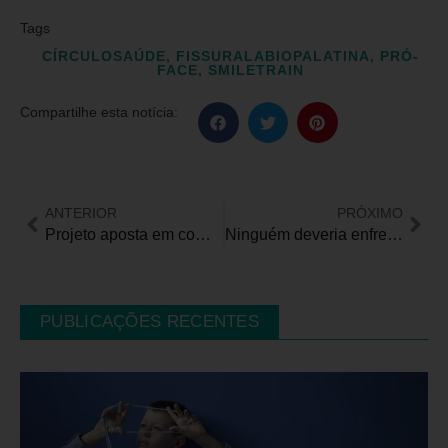
Tags
CÍRCULOSAÚDE
,
FISSURALABIOPALATINA
,
PRÓ-
FACE
,
SMILETRAIN
Compartilhe esta notícia:
ANTERIOR
PRÓXIMO
Projeto aposta em comunicação acessível para ampliar o acesso à informação segura para pessoas com deficiência
Ninguém deveria enfrentar uma internação sozinho. A lei garante isso. Mas os hospitais nem sempre respeitam.
PUBLICAÇÕES RECENTES