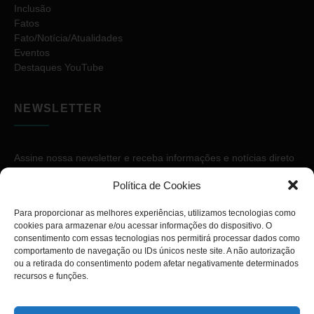
Inclusão
Fatos
Fato/Notícia/Atualidades
Eventos
Destaques YouTube
NEWSLETTER
Assine nossa newsletter e receba informações e notícias direto
no seu e-mail.
Política de Cookies
Para proporcionar as melhores experiências, utilizamos tecnologias como
cookies para armazenar e/ou acessar informações do dispositivo. O
consentimento com essas tecnologias nos permitirá processar dados como
comportamento de navegação ou IDs únicos neste site. A não autorização
ou a retirada do consentimento podem afetar negativamente determinados
ASSINAR
recursos e funções.