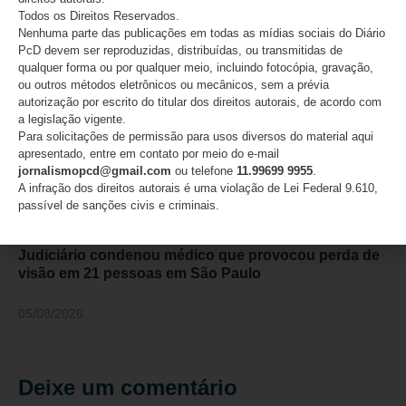
06/08/2026
Todos os Direitos Reservados.
Nenhuma parte das publicações em todas as mídias sociais do Diário
PcD devem ser reproduzidas, distribuídas, ou transmitidas de
qualquer forma ou por qualquer meio, incluindo fotocópia, gravação,
ou outros métodos eletrônicos ou mecânicos, sem a prévia
autorização por escrito do titular dos direitos autorais, de acordo com
a legislação vigente.
Para solicitações de permissão para usos diversos do material aqui
apresentado, entre em contato por meio do e-mail
jornalismopcd@gmail.com
ou telefone
11.99699 9955
.
A infração dos direitos autorais é uma violação de Lei Federal 9.610,
passível de sanções civis e criminais.
Judiciário condenou médico que provocou perda de
visão em 21 pessoas em São Paulo
05/08/2026
Deixe um comentário