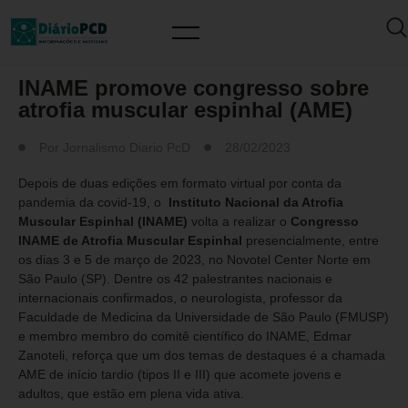
MUNDO PCD
INAME promove congresso sobre
atrofia muscular espinhal (AME)
Por
Jornalismo Diario PcD
28/02/2023
Depois de duas edições em formato virtual por conta da
pandemia da covid-19, o
Instituto Nacional da Atrofia
Muscular Espinhal (INAME)
volta a realizar o
Congresso
INAME de Atrofia Muscular Espinhal
presencialmente, entre
os dias 3 e 5 de março de 2023, no Novotel Center Norte em
São Paulo (SP). Dentre os 42 palestrantes nacionais e
internacionais confirmados, o neurologista, professor da
Faculdade de Medicina da Universidade de São Paulo (FMUSP)
e membro membro do comitê científico do INAME, Edmar
Zanoteli, reforça que um dos temas de destaques é a chamada
AME de início tardio (tipos II e III) que acomete jovens e
adultos, que estão em plena vida ativa.