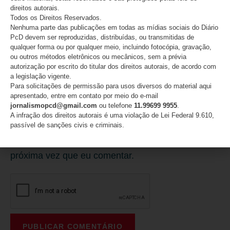
direitos autorais.
E-mail
*
Todos os Direitos Reservados.
Nenhuma parte das publicações em todas as mídias sociais do Diário
PcD devem ser reproduzidas, distribuídas, ou transmitidas de
qualquer forma ou por qualquer meio, incluindo fotocópia, gravação,
ou outros métodos eletrônicos ou mecânicos, sem a prévia
autorização por escrito do titular dos direitos autorais, de acordo com
Site
a legislação vigente.
Para solicitações de permissão para usos diversos do material aqui
apresentado, entre em contato por meio do e-mail
jornalismopcd@gmail.com
ou telefone
11.99699 9955
.
A infração dos direitos autorais é uma violação de Lei Federal 9.610,
passível de sanções civis e criminais.
Salvar meus dados neste navegador para a
próxima vez que eu comentar.