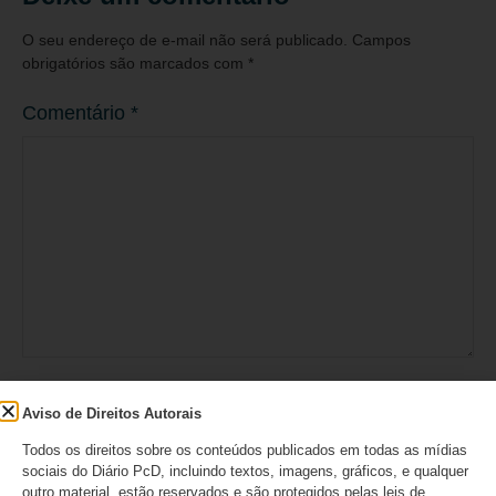
O seu endereço de e-mail não será publicado.
Campos
obrigatórios são marcados com
*
Comentário
*
Nome
*
Aviso de Direitos Autorais
Todos os direitos sobre os conteúdos publicados em todas as mídias
sociais do Diário PcD, incluindo textos, imagens, gráficos, e qualquer
outro material, estão reservados e são protegidos pelas leis de