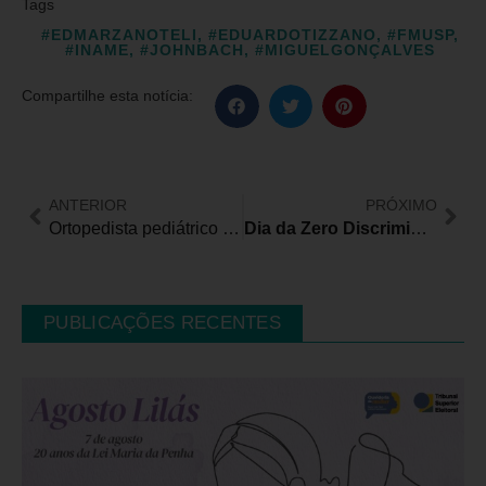
Tags
#EDMARZANOTELI
,
#EDUARDOTIZZANO
,
#FMUSP
,
#INAME
,
#JOHNBACH
,
#MIGUELGONÇALVES
Compartilhe esta notícia:
ANTERIOR
PRÓXIMO
Ortopedista pediátrico comenta “Ossos de Vidro” que atinge um a cada 10 mil recém-nascidos no mundo
Dia da Zero Discriminação reforça a importância da inclusão de pessoas com deficiência no mercado de trabalho
PUBLICAÇÕES RECENTES