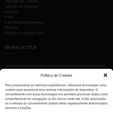
Mercado de Trabalho
Isenção de Impostos
Inclusão
Fatos
Fato/Notícia/Atualidades
Eventos
Eleições Inclusivas 2026
NEWSLETTER
Assine nossa newsletter e receba informações e notícias direto
no seu e-mail.
Política de Cookies
Para proporcionar as melhores experiências, utilizamos tecnologias como
cookies para armazenar e/ou acessar informações do dispositivo. O
consentimento com essas tecnologias nos permitirá processar dados como
comportamento de navegação ou IDs únicos neste site. A não autorização
ou a retirada do consentimento podem afetar negativamente determinados
ASSINAR
recursos e funções.