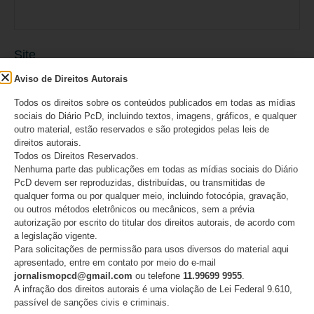
Site
Aviso de Direitos Autorais
Todos os direitos sobre os conteúdos publicados em todas as mídias
sociais do Diário PcD, incluindo textos, imagens, gráficos, e qualquer
outro material, estão reservados e são protegidos pelas leis de
direitos autorais.
Salvar meus dados neste navegador para a
Todos os Direitos Reservados.
Nenhuma parte das publicações em todas as mídias sociais do Diário
próxima vez que eu comentar.
PcD devem ser reproduzidas, distribuídas, ou transmitidas de
qualquer forma ou por qualquer meio, incluindo fotocópia, gravação,
ou outros métodos eletrônicos ou mecânicos, sem a prévia
autorização por escrito do titular dos direitos autorais, de acordo com
a legislação vigente.
Para solicitações de permissão para usos diversos do material aqui
apresentado, entre em contato por meio do e-mail
jornalismopcd@gmail.com
ou telefone
11.99699 9955
.
A infração dos direitos autorais é uma violação de Lei Federal 9.610,
passível de sanções civis e criminais.