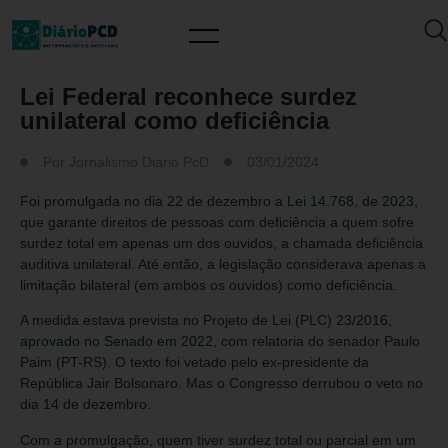
MUNDO PCD
Lei Federal reconhece surdez
unilateral como deficiência
Por
Jornalismo Diario PcD
03/01/2024
Foi promulgada no dia 22 de dezembro a
Lei 14.768, de 2023
,
que garante direitos de pessoas com deficiência a quem sofre
surdez total em apenas um dos ouvidos, a chamada deficiência
auditiva unilateral. Até então, a legislação considerava apenas a
limitação bilateral (em ambos os ouvidos) como deficiência.
A medida estava prevista no Projeto de Lei (PLC)
23/2016
,
aprovado no Senado em 2022
, com relatoria do senador Paulo
Paim (PT-RS). O texto foi vetado pelo ex-presidente da
República Jair Bolsonaro. Mas o Congresso
derrubou o veto
no
dia 14 de dezembro.
Com a promulgação, quem tiver surdez total ou parcial em um