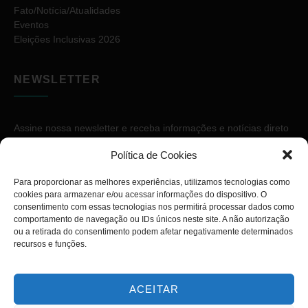
Fato/Notícia/Atualidades
Eventos
Eleições Inclusivas 2026
NEWSLETTER
Assine nossa newsletter e receba informações e notícias direto
no seu e-mail.
Política de Cookies
Para proporcionar as melhores experiências, utilizamos tecnologias como
cookies para armazenar e/ou acessar informações do dispositivo. O
consentimento com essas tecnologias nos permitirá processar dados como
comportamento de navegação ou IDs únicos neste site. A não autorização
ou a retirada do consentimento podem afetar negativamente determinados
ASSINAR
recursos e funções.
ACEITAR