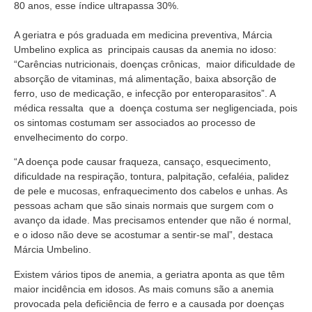
80 anos, esse índice ultrapassa 30%.
A geriatra e pós graduada em medicina preventiva, Márcia
Umbelino explica as principais causas da anemia no idoso:
“Carências nutricionais, doenças crônicas, maior dificuldade de
absorção de vitaminas, má alimentação, baixa absorção de
ferro, uso de medicação, e infecção por entero­parasitos”. A
médica ressalta que a doença costuma ser negligenciada, pois
os sintomas costumam ser associados ao processo de
envelhecimento do corpo.
“A doença pode causar fraqueza, cansaço, esquecimento,
dificuldade na respiração, tontura, palpitação, cefaléia, palidez
de pele e mucosas, enfraquecimento dos cabelos e unhas. As
pessoas acham que são sinais normais que surgem com o
avanço da idade. Mas precisamos entender que não é normal,
e o idoso não deve se acostumar a sentir-se mal”, destaca
Márcia Umbelino.
Existem vários tipos de anemia, a geriatra aponta as que têm
maior incidência em idosos. As mais comuns são a anemia
provocada pela deficiência de ferro e a causada por doenças