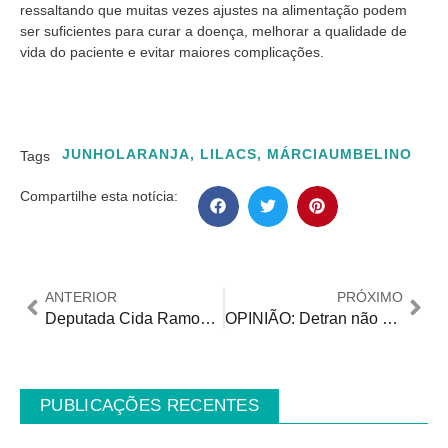
ressaltando que muitas vezes ajustes na alimentação podem
ser suficientes para curar a doença, melhorar a qualidade de
vida do paciente e evitar maiores complicações.
JUNHOLARANJA
,
LILACS
,
MÁRCIAUMBELINO
Tags
Compartilhe esta notícia:
ANTERIOR
PRÓXIMO
Deputada Cida Ramos pede apoio pelo aumento do teto do ICMS para Secretário da Fazenda da Paraíba
OPINIÃO: Detran não pode reter laudo médico da Pessoa com Deficiência
PUBLICAÇÕES RECENTES