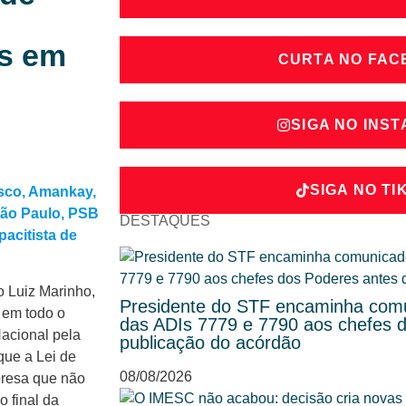
es em
CURTA NO FA
SIGA NO INS
SIGA NO TI
asco, Amankay,
São Paulo, PSB
DESTAQUES
acitista de
 Luiz Marinho,
Presidente do STF encaminha comu
 em todo o
das ADIs 7779 e 7790 aos chefes 
acional pela
publicação do acórdão
que a Lei de
08/08/2026
presa que não
o final da