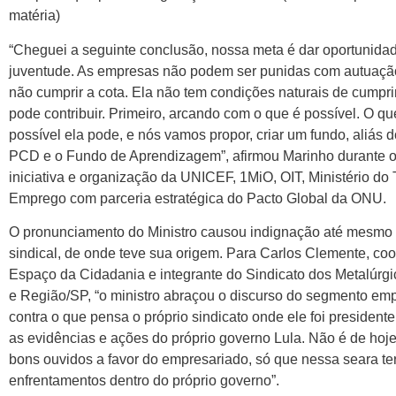
matéria)
“Cheguei a seguinte conclusão, nossa meta é dar oportunida
juventude. As empresas não podem ser punidas com autuaçã
não cumprir a cota. Ela não tem condições naturais de cumpr
pode contribuir. Primeiro, arcando com o que é possível. O qu
possível ela pode, e nós vamos propor, criar um fundo, aliás d
PCD e o Fundo de Aprendizagem”, afirmou Marinho durante 
iniciativa e organização da UNICEF, 1MiO, OIT, Ministério do
Emprego com parceria estratégica do Pacto Global da ONU.
O pronunciamento do Ministro causou indignação até mesmo
sindical, de onde teve sua origem. Para Carlos Clemente, co
Espaço da Cidadania e integrante do Sindicato dos Metalúrg
e Região/SP, “o ministro abraçou o discurso do segmento empr
contra o que pensa o próprio sindicato onde ele foi presidente
as evidências e ações do próprio governo Lula. Não é de hoj
bons ouvidos a favor do empresariado, só que nessa seara te
enfrentamentos dentro do próprio governo”.