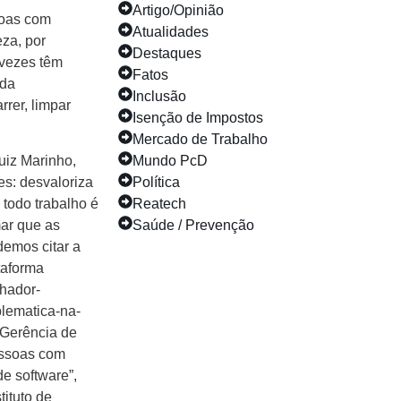
Artigo/Opinião
soas com
Atualidades
za, por
Destaques
 vezes têm
Fatos
 da
Inclusão
rer, limpar
Isenção de Impostos
Mercado de Trabalho
uiz Marinho,
Mundo PcD
es: desvaloriza
Política
 todo trabalho é
Reatech
mar que as
Saúde / Prevenção
demos citar a
taforma
lhador-
lematica-na-
 Gerência de
essoas com
e software”,
ituto de