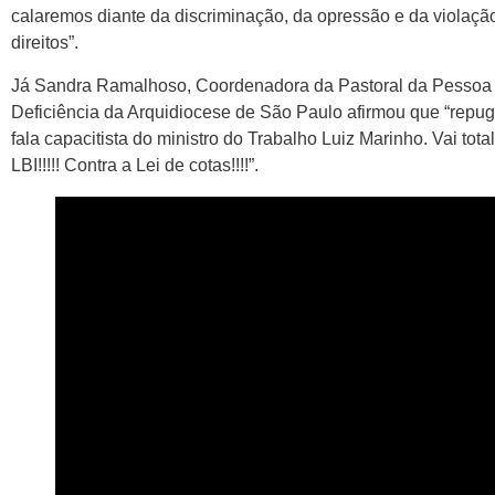
calaremos diante da discriminação, da opressão e da violaçã
direitos”.
Já Sandra Ramalhoso, Coordenadora da Pastoral da Pessoa
Deficiência da Arquidiocese de São Paulo afirmou que “repu
fala capacitista do ministro do Trabalho Luiz Marinho. Vai tot
LBI!!!!! Contra a Lei de cotas!!!!”.