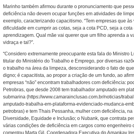
Marinho também afirmou durante o pronunciamento que pes
deficiência não devem ocupar funções em atividades de limpe
exemplo, caracterizando capacitismo. “Tem empresas que às
dificuldade em cumprir as cotas, seja a cota PCD, seja a cota
aprendizagem. Qual mãe vai querer que um filho aprenda a var
vidraça e tal?”.
“Considero extremamente preocupante esta fala do Ministro L
titular do Ministério do Trabalho e Emprego, por diversas razõ
o trabalho na área da limpeza, desconsiderando o fato de que
digno; é capacitista, ao propor a criação de um fundo, ao afir
empresas “não” encontram trabalhadores com deficiência: po
Petrobras, que desde 2008 tem trabalhador amputado em pla
submarina (https://www.camarainclusao.com.br/noticias/traba
amputado-trabalha-em-plataforma-evidenciado-mudanca-emb
petrobras) e tem Thais Pessanha, mulher com deficiência, na
Diversidade, Equidade e Inclusão; o Nubank, que contrata p
várias condições de deficiência em cargos como engenheiro d
comentou Marta Gil, Coordenadora Executiva do Amankay Inst