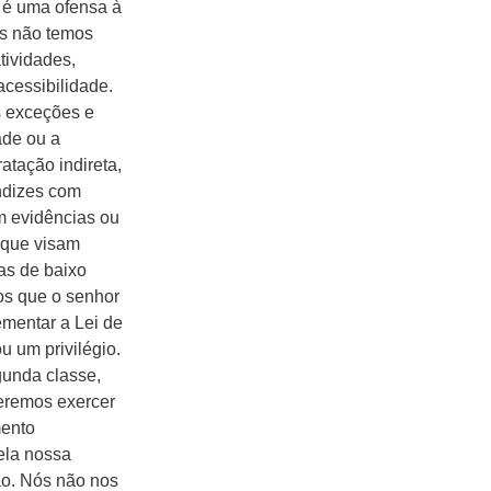
, é uma ofensa à
ós não temos
tividades,
cessibilidade.
s exceções e
ade ou a
atação indireta,
endizes com
em evidências ou
 que visam
mas de baixo
os que o senhor
ementar a Lei de
u um privilégio.
gunda classe,
ueremos exercer
mento
ela nossa
ão. Nós não nos