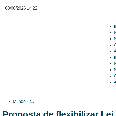
08/08/2026 14:22
I
N
C
A
I
N
C
A
Mundo PcD
Proposta de flexibilizar Lei