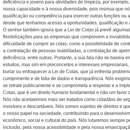
deficiência e jovens para atividades de limpeza, por exemplo
nossa capacidade e à nossa diversidade, pois insinua que n
qualificação ou competência para exercer outras funções ou a
desde que tenhamos acesso a oportunidades, qualificação e a
O senhor também ignora que a Lei de Cotas já prevê alguma
flexibilizações para as empresas que comprovem a inviabilid
dificuldade de cumprir as cotas, como a possibilidade de contr
a contratação de pessoas reabilitadas, a contratação de apr
deficiência, entre outras. Portanto, a sua fala não se baseia 
estudos, mas sim em preconceitos e interesses empresariais,
burlar ou enfraquecer a Lei de Cotas, que já enfrenta proble
cumprimento e de falta de dados e transparência. Nós exigim
se retrate publicamente e se comprometa a respeitar e a impl
Cotas, que é um direito humano fundamental e não um favor o
Nós não aceitaremos mais ser tratados como cidadãos de se
invisíveis e descartáveis. Nós somos sujeitos de direitos e q
o nosso papel na sociedade, contribuindo para o desenvolvi
econômico, social e cultural do país. Nós lutaremos sempre p
inclusão, pela nossa acessibilidade e pela nossa emancipaç