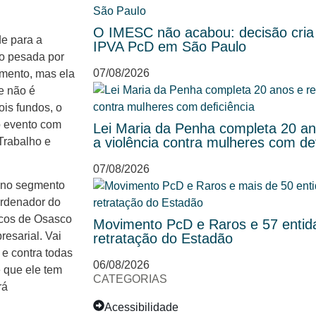
O IMESC não acabou: decisão cria
de para a
IPVA PcD em São Paulo
o pesada por
07/08/2026
imento, mas ela
e não é
ois fundos, o
o evento com
Lei Maria da Penha completa 20 ano
a violência contra mulheres com def
 Trabalho e
07/08/2026
 no segmento
ordenador do
icos de Osasco
Movimento PcD e Raros e 57 entida
esarial. Vai
retratação do Estadão
 e contra todas
06/08/2026
e que ele tem
CATEGORIAS
rá
Acessibilidade