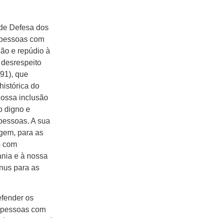
 de Defesa dos
, pessoas com
ção e repúdio à
 desrespeito
/91), que
istórica do
nossa inclusão
o digno e
pessoas. A sua
gem, para as
s com
ania e à nossa
nus para as
efender os
r pessoas com