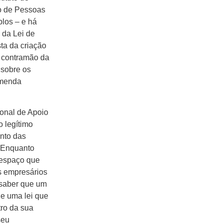
ão de Pessoas
los – e há
 da Lei de
ta da criação
na contramão da
 sobre os
Emenda
onal de Apoio
o legítimo
ento das
 Enquanto
 espaço que
os empresários
 saber que um
de uma lei que
ro da sua
seu