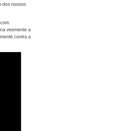
o dos nossos
 com
gna veemente a
almente contra a