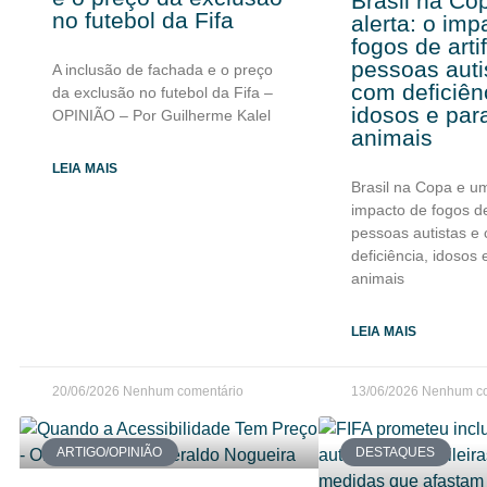
Brasil na Co
no futebol da Fifa
alerta: o imp
fogos de arti
pessoas auti
A inclusão de fachada e o preço
com deficiên
da exclusão no futebol da Fifa –
idosos e par
OPINIÃO – Por Guilherme Kalel
animais
LEIA MAIS
Brasil na Copa e um
impacto de fogos de
pessoas autistas e
deficiência, idosos 
animais
LEIA MAIS
20/06/2026
Nenhum comentário
13/06/2026
Nenhum co
ARTIGO/OPINIÃO
DESTAQUES