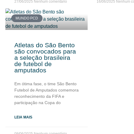
27/06/2025
Nenhum comentário
16/06/2025
Nenhum co
MUNDO PCD
Atletas do São Bento
são convocados para
a seleção brasileira
de futebol de
amputados
Em ótima fase, o time São Bento
Futebol de Amputados comemora
reconhecimento da FIFA e
participação na Copa do
LEIA MAIS
09/06/2025
Nenhum comentário