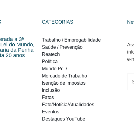
S
CATEGORIAS
Ne
erada a 3ª
Trabalho / Empregabilidade
 Lei do Mundo,
Ass
Saúde / Prevenção
Maria da Penha
inf
Reatech
ta 20 anos
e-m
Política
Mundo PcD
Mercado de Trabalho
Isenção de Impostos
Inclusão
Fatos
Fato/Notícia/Atualidades
Eventos
Destaques YouTube