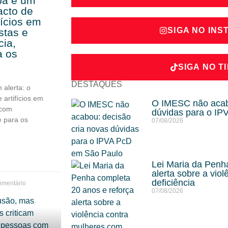
pa e um
acto de
fícios em
SIGA NO IN
stas e
cia,
a os
SIGA NO T
DESTAQUES
 alerta: o
 artifícios em
O IMESC não acabo
 com
dúvidas para o I
e para os
07/08/2026
Lei Maria da Penh
alerta sobre a vio
deficiência
mentário
07/08/2026