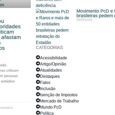
Movimento PcD e R
brasileiras pedem 
eu
06/08/2026
toridades
riticam
 afastam
m
os
CATEGORIAS
Acessibilidade
Artigo/Opinião
usão.
Atualidades
ras criticam
am pessoas
Destaques
 estádios
Fatos
Inclusão
Isenção de Impostos
Mercado de Trabalho
Mundo PcD
mentário
Política