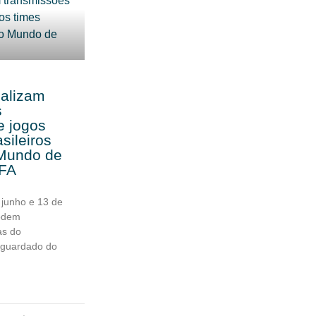
ealizam
s
e jogos
sileiros
Mundo de
IFA
 junho e 13 de
podem
as do
aguardado do