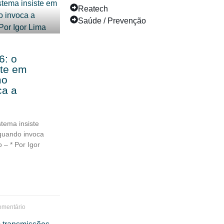
Reatech
Saúde / Prevenção
6: o
ste em
mo
ca a
tema insiste
quando invoca
 – * Por Igor
mentário