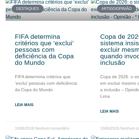
DESTAQUES
ARTIGO/OPINIÃO
FIFA determina
Copa de 202
critérios que ‘exclui’
sistema insi
pessoas com
excluir mes
deficiência da Copa
quando invo
do Mundo
inclusão
FIFA determina critérios que
Copa de 2026: o sis
‘exclui’ pessoas com deficiência
em excluir mesmo 
da Copa do Mundo
a inclusão – Opinião
Lima
LEIA MAIS
LEIA MAIS
10/06/2026
Nenhum comentário
10/06/2026
Nenhum co