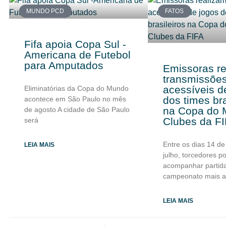
MUNDO PCD
FATOS
Fifa apoia Copa Sul -
Americana de Futebol
para Amputados
Emissoras r
transmissõe
acessíveis d
Eliminatórias da Copa do Mundo
dos times bra
acontece em São Paulo no mês
na Copa do 
de agosto A cidade de São Paulo
Clubes da F
será
Entre os dias 14 de
LEIA MAIS
julho, torcedores 
acompanhar partid
campeonato mais 
LEIA MAIS