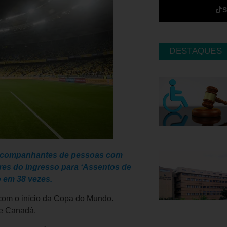
DESTAQUES
 acompanhantes de pessoas com
ores do ingresso para ‘Assentos de
o em 38 vezes.
, com o início da Copa do Mundo.
 e Canadá.