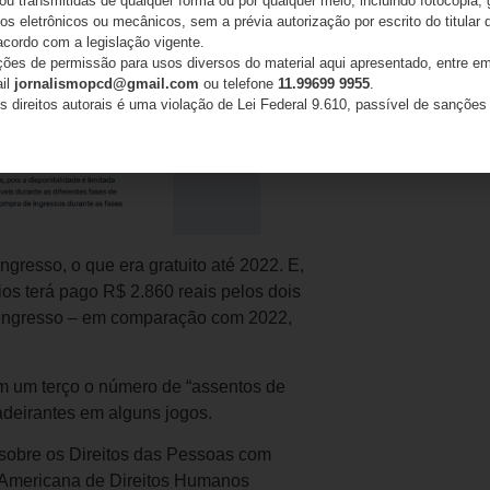
 ou transmitidas de qualquer forma ou por qualquer meio, incluindo fotocópia,
s eletrônicos ou mecânicos, sem a prévia autorização por escrito do titular d
acordo com a legislação vigente.
ações de permissão para usos diversos do material aqui apresentado, entre em
ail
jornalismopcd@gmail.com
ou telefone
11.99699 9955
.
s direitos autorais é uma violação de Lei Federal 9.610, passível de sanções 
resso, o que era gratuito até 2022. E,
os terá pago R$ 2.860 reais pelos dois
o ingresso – em comparação com 2022,
em um terço o número de “assentos de
adeirantes em alguns jogos.
sobre os Direitos das Pessoas com
ão Americana de Direitos Humanos