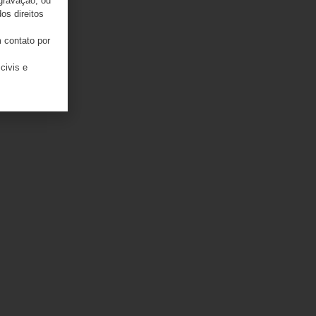
 gravação, ou
os direitos
 contato por
civis e