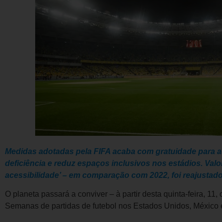
Medidas adotadas pela FIFA acaba com gratuidade para
deficiência e reduz espaços inclusivos nos estádios. Val
acessibilidade’ – em comparação com 2022, foi reajustad
O planeta passará a conviver – à partir desta quinta-feira, 11
Semanas de partidas de futebol nos Estados Unidos, México