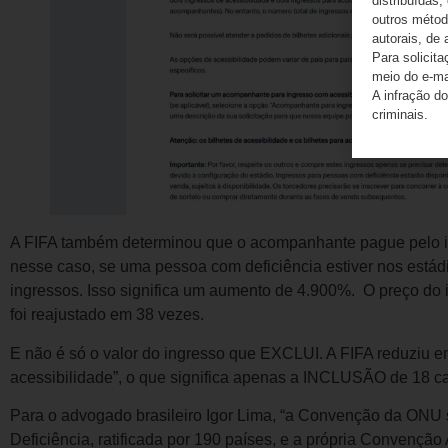
distribuídas,
outros método
autorais, de 
Para solicit
meio do e-m
A infração do
criminais.
A FIFA também determinou que o acompanhante pague pelo ing
nesse caso, se uma pessoa com deficiência estiver nos estádi
ingressos. Isso significa um aumento de 4.900%. O preço d
foi reajustado em 38 vezes.
E não é só o valor do ingresso que EXCLUI. A FIFA reduziu 
acessibilidade”, o que significa apenas a INCLUSÃO de 18 c
Para o advogado brasileiro Igor Lima, “a Convenção da ONU 
Deficiência, ratificada por 190 países, e a própria Convenç