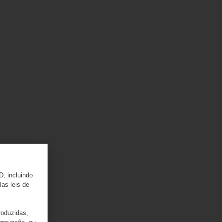
D, incluindo
las leis de
roduzidas,