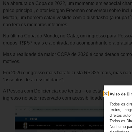
Na abertura da Copa de 2022, um momento em especial cham
palco principal, o ator Morgan Freeman conversou sobre inc
Muftah, um homem catari vestido com a dishdasha (a roupa tí
não tem os membros inferiores.
Na última Copa do Mundo, no Catar, um ingresso para Pessoa
grupos, R$ 57 reais e a entrada do acompanhante era gratuita
Mas a realidade da maior COPA de 2026 é considerada co
motivos.
Em 2026 o ingresso mais barato custa R$ 325 reais, mas não 
“assentos de acessibilidade”.
A Pessoa com Deficiência que tentou – ou estará nos estádio
Aviso de Dir
ingresso no setor reservado com acessibilidade.
Todos os dir
textos, image
direitos autor
Todos os Dir
Nenhuma part