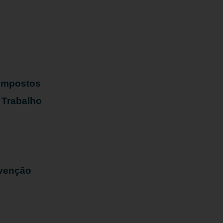
s
 Impostos
 Trabalho
evenção