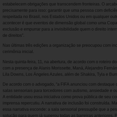
estabelecem obrigações que transcendem fronteiras. O arcabou
precisamente para isso: garantir que uma pessoa com deficiên
respeitada no Brasil, nos Estados Unidos ou em qualquer ou
acontecer é que eventos de dimensão global como uma Copa
exclusão e empurrar para a invisibilidade quem o direito inter
de direitos”.
Nas últimas três edições a organização se preocupou com inc
cerimônia inicial.
Nesta quinta-feira, 11, na abertura, de acordo com o roteiro do
com a presença de Alanis Morissette, Maná, Alejandro Fernán
Lila Downs, Los Ángeles Azules, além de Shakira, Tyla e Bur
De acordo com o advogado, “a FIFA anunciou com destaque q
salas sensoriais para torcedores com autismo, ansiedade e out
A entidade usou essa iniciativa como prova pública de seu c
imprensa repercutiu. A narrativa de inclusão foi construída.
essa narrativa esconde: a sala sensorial pressupõe que a pes
solução para quem já superou todas as barreiras anteriores. P