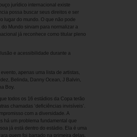
ço jurídico internacional existe
cia possa buscar seus direitos e ser
tro lugar do mundo. O que não pode
 do Mundo sirvam para normalizar a
nacional já reconhece como titular pleno
lusão e acessibilidade durante a
 evento, apenas uma lista de artistas,
dez, Belinda, Danny Ocean, J Balvin,
na Boy.
ue todos os 16 estádios da Copa terão
ras chamadas ‘deficiências invisíveis’.
ompromisso com a diversidade. A
 Mas há um problema fundamental que
soa já está dentro do estádio. Ela é uma
ara quem foi barrado na primeira delas,