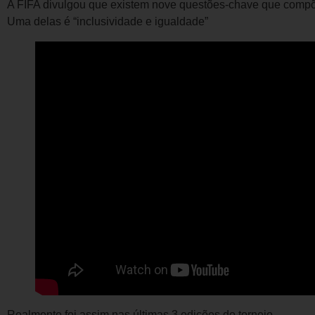
A FIFA divulgou que existem nove questões-chave que compõe
Uma delas é “inclusividade e igualdade”
Realmente foi assim nas últimas 3 edições do torneio.