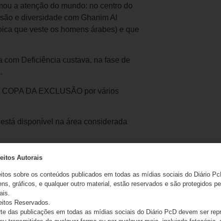
ou a atenção do mundo: no centro do
lusão e diversidade com Ghanim Al
pica que veste os homens árabes) e que
 com Deficiência custava, na fase de
.
mo COPA DA EXCLUSÃO por vários
está disponível na área considerada
s, tem que pagar R$ 1.430 pelo seu
eitos Autorais
eitos sobre os conteúdos publicados em todas as mídias sociais do Diário Pc
ns, gráficos, e qualquer outro material, estão reservados e são protegidos pe
ais.
eitos Reservados.
e das publicações em todas as mídias sociais do Diário PcD devem ser rep