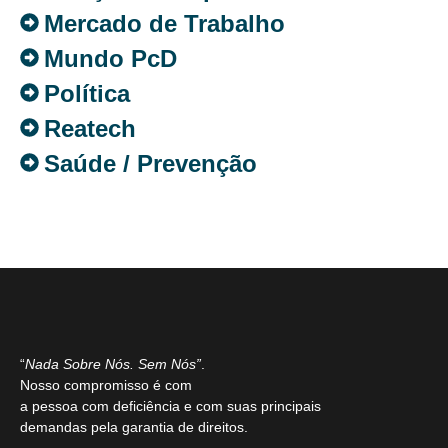
Mercado de Trabalho
Mundo PcD
Política
Reatech
Saúde / Prevenção
“
Nada Sobre Nós. Sem Nós”
.
Nosso compromisso é com
a pessoa com deficiência e com suas principais
demandas pela garantia de direitos.