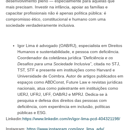
desenvolvimento pleno — especialmente para aquelas que
mais precisam. Investir na infância, apoiar as famílias e
capacitar profissionais não é apenas política pública: é
compromisso ético, constitucional e humano com uma
sociedade verdadeiramente inclusiva.
Igor Lima é advogado (OAB/RJ), especialista em Direitos
Humanos e sustentabilidade, e pessoa com deficiência.
Coordenador da coletânea jurídica
“Deficiência e os
Desafios para uma Sociedade Inclusiva”
, citada no STJ,
TST, STF e presente em instituições como Harvard e
Universidade de Coimbra. Autor de artigos publicados em
espaços como ABDConst, Future Law e revistas jurídicas
nacionais, atua como palestrante em instituições como
UERJ, UFRJ, UFF, OAB/RJ e MPRJ. Dedica-se à
pesquisa e defesa dos direitos das pessoas com
deficiência, com experiência em inclusão, políticas
públicas e ESG.
Linkedin:
https://www.linkedin.com/in/igor-lima-pcd-404321198/
Instagram:
https://www.instagram.com/igor_lima_adv/