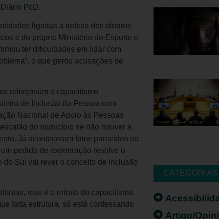
o
Diário PcD
.
ntidades ligadas à defesa dos direitos
cos e do próprio Ministério do Esporte e
irmou ter dificuldades em lidar com
roblema”, o que gerou acusações de
es reforçavam o capacitismo
asileira de Inclusão da Pessoa com
iação Nacional de Apoio às Pessoas
 escalão do município se não houver a
nto. Já aconteceram fatos parecidos no
 um pedido de exoneração resolve o
 do Sul vai rever o conceito de inclusão
CATEGORIAS
lentas, mas é o retrato do capacitismo
Acessibilid
ue falta estrutura, só está confessando
Artigo/Opin