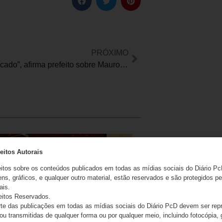
PRÓXIMO
“Estou chocado”, afirma prefeito sobre Mauro Checkin
eitos Autorais
eitos sobre os conteúdos publicados em todas as mídias sociais do Diário Pc
ns, gráficos, e qualquer outro material, estão reservados e são protegidos pe
ais.
eitos Reservados.
e das publicações em todas as mídias sociais do Diário PcD devem ser rep
 ou transmitidas de qualquer forma ou por qualquer meio, incluindo fotocópia,