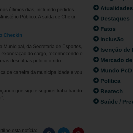
Atualidade
nos últimos dias, incluindo pedidos
nistério Público. A saída de Chekin
Destaques
Fatos
ro Checkin
Inclusão
 Municipal, da Secretaria de Esportes,
Isenção de
o exoneração do cargo, reconhecendo o
Mercado de
eras desculpas pelo ocorrido.
Mundo PcD
a de carreira da municipalidade e vou
Política
Reatech
rçando que sigo e seguirei trabalhando
”.
Saúde / Pr
ilhe esta notícia: