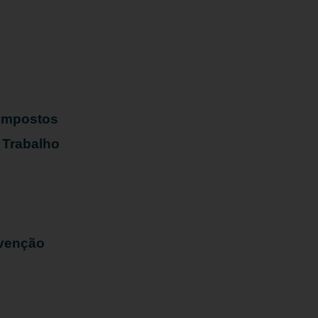
s
 Impostos
 Trabalho
evenção