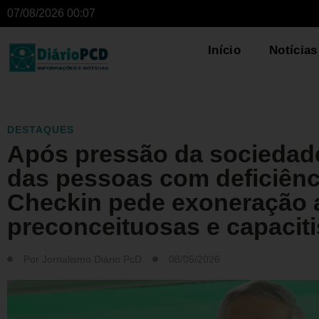
07/08/2026 00:07
Início
Notícias
DESTAQUES
Após pressão da sociedad
das pessoas com deficiênc
Checkin pede exoneração 
preconceituosas e capaciti
Por
Jornalismo Diário PcD
08/05/2026