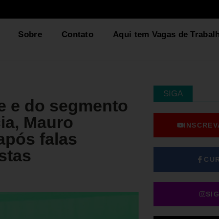
Sobre
Contato
Aqui tem Vagas de Trabal
SIGA
e e do segmento
ia, Mauro
INSCREV
após falas
stas
CU
SI