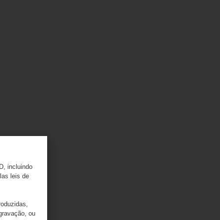
D, incluindo
las leis de
roduzidas,
 gravação, ou