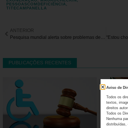
PESSOASCOMDEFICIÊNCIA
,
TITECAMPANELLA
ANTERIOR
Pesquisa mundial alerta sobre problemas de pele em crianças e adolescentes que utilizam dispositivos para controlar diabetes
PUBLICAÇÕES RECENTES
Aviso de Dir
Todos os dir
textos, image
direitos autor
Todos os Dir
Nenhuma part
distribuídas,