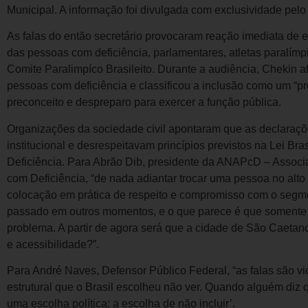
Municipal. A informação foi divulgada com exclusividade pel
As falas do então secretário provocaram reação imediata de e
das pessoas com deficiência, parlamentares, atletas paralímpi
Comite Paralimpíco Brasileito. Durante a audiência, Chekin af
pessoas com deficiência e classificou a inclusão como um “p
preconceito e despreparo para exercer a função pública.
Organizações da sociedade civil apontaram que as declaraçõ
institucional e desrespeitavam princípios previstos na Lei Br
Deficiência. Para Abrão Dib, presidente da ANAPcD – Assoc
com Deficiência, “de nada adiantar trocar uma pessoa no alto
colocação em prática de respeito e compromisso com o segme
passado em outros momentos, e o que parece é que somente
problema. A partir de agora será que a cidade de São Caetano
e acessibilidade?”.
Para André Naves, Defensor Público Federal, “as falas são vio
estrutural que o Brasil escolheu não ver. Quando alguém diz q
uma escolha política: a escolha de não incluir’.