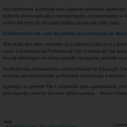
Nos bastidores, a pressão pela saída do secretário aumentou 
públicos de exoneração e representações encaminhadas ao Mi
ocorre em meio ao desgaste político provocado pelo caso.
Confira trecho da carta de pedido de exoneração de Mau
“Em razão dos fatos ocorridos na audiência pública na Câmara
Lazer e Juventude da Prefeitura de São Caetano do Sul, peç
erro de abordagem do tema inclusão no esporte, pedindo sinc
Reafirmo meu compromisso como professor de Educação Físic
procurar aperfeiçoamento profissional relacionado à inclusão.
Agradeço ao prefeito Tite Campanella pela oportunidade, refo
pelo esporte, como fiz em toda minha carreira. – Mauro Chekin
Tags
Compart
EXONERAÇÃO
,
MAUROCHECKIN
,