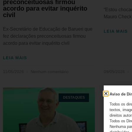
preconceituosas firmou
acordo para evitar inquérito
“Estou chocad
civil
Mauro Check
Ex-Secretário de Educação de Barueri que
LEIA MAIS
fez declarações preconceituosas firmou
acordo para evitar inquérito civil
LEIA MAIS
11/05/2026
Nenhum comentário
09/05/2026
Aviso de Dir
DESTAQUES
Todos os dir
textos, image
direitos autor
Todos os Dir
Nenhuma part