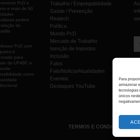
vimento PcD e
Trabalho / Empregabilidade
As
ros e mais de 50
Saúde / Prevenção
in
tidades
Reatech
se
asileiras pedem
tratação do
Política
tadão
Mundo PcD
Mercado de Trabalho
ofessor PcD com
Isenção de Impostos
gueira é
Inclusão
rovado para
tular da UFABC e
Fatos
fende
Fato/Notícia/Atualidades
essibilidade como
Eventos
Para proporc
pacidade
armazenar e
titucional
Destaques YouTube
tecnologias
únicos neste
negativamen
AC
TERMOS E CONDIÇÕES