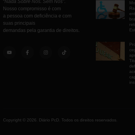
“
Nada Sobre Nós. Sem Nós”
.
Mo
Ra
Nosso compromisso é com
en
a pessoa com deficiência e com
br
suas principais
re
Es
demandas pela garantia de direitos.
Pr
ce
ap
Ti
de
ac
ca
ins
Copyright © 2026. Diário PcD. Todos os direitos reservados.