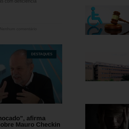
as com deficiência
Nenhum comentário
DESTAQUES
hocado”, afirma
 sobre Mauro Checkin