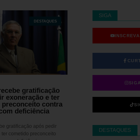
SIGA
DESTAQUES
INSCREVA
CUR
SIG
ecebe gratificação
r exoneração e ter
 preconceito contra
S
com deficiência
e gratificação após pedir
DESTAQUES
 ter cometido preconceito