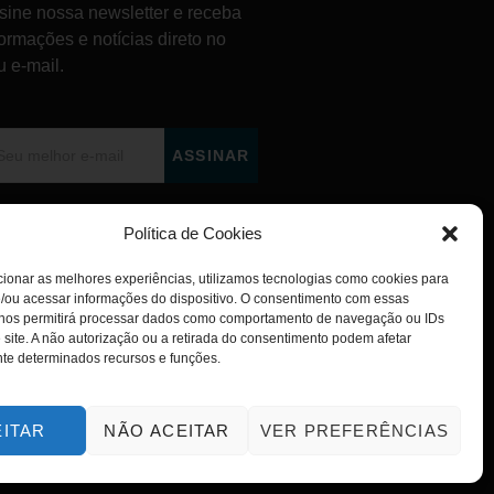
sine nossa newsletter e receba
formações e notícias direto no
u e-mail.
ASSINAR
Política de Cookies
ionar as melhores experiências, utilizamos tecnologias como cookies para
/ou acessar informações do dispositivo. O consentimento com essas
 nos permitirá processar dados como comportamento de navegação ou IDs
 site. A não autorização ou a retirada do consentimento podem afetar
te determinados recursos e funções.
EITAR
NÃO ACEITAR
VER PREFERÊNCIAS
POLÍTICA DE PRIVACIDADE