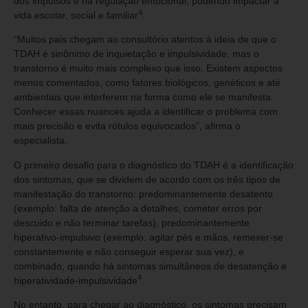
dos impulsos e na regulação emocional, podendo impactar a
4
vida escolar, social e familiar
.
“Muitos pais chegam ao consultório atentos à ideia de que o
TDAH é sinônimo de inquietação e impulsividade, mas o
transtorno é muito mais complexo que isso. Existem aspectos
menos comentados, como fatores biológicos, genéticos e até
ambientais que interferem na forma como ele se manifesta.
Conhecer essas nuances ajuda a identificar o problema com
mais precisão e evita rótulos equivocados”, afirma o
especialista.
O primeiro desafio para o diagnóstico do TDAH é a identificação
dos sintomas, que se dividem de acordo com os três tipos de
manifestação do transtorno: predominantemente desatento
(exemplo: falta de atenção a detalhes, cometer erros por
descuido e não terminar tarefas), predominantemente
hiperativo-impulsivo (exemplo: agitar pés e mãos, remexer-se
constantemente e não conseguir esperar sua vez), e
combinado, quando há sintomas simultâneos de desatenção e
4
hiperatividade-impulsividade
.
No entanto, para chegar ao diagnóstico, os sintomas precisam