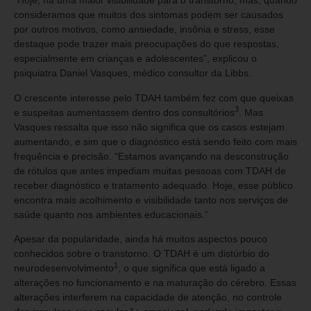
“Hoje, há uma maior visibilidade para o transtorno, mas, quando
consideramos que muitos dos sintomas podem ser causados
por outros motivos, como ansiedade, insônia e stress, esse
destaque pode trazer mais preocupações do que respostas,
especialmente em crianças e adolescentes”, explicou o
psiquiatra Daniel Vasques, médico consultor da Libbs.
O crescente interesse pelo TDAH também fez com que queixas
3
e suspeitas aumentassem dentro dos consultórios
. Mas
Vasques ressalta que isso não significa que os casos estejam
aumentando, e sim que o diagnóstico está sendo feito com mais
frequência e precisão. “Estamos avançando na desconstrução
de rótulos que antes impediam muitas pessoas com TDAH de
receber diagnóstico e tratamento adequado. Hoje, esse público
encontra mais acolhimento e visibilidade tanto nos serviços de
saúde quanto nos ambientes educacionais.”
Apesar da popularidade, ainda há muitos aspectos pouco
conhecidos sobre o transtorno. O TDAH é um distúrbio do
1
neurodesenvolvimento
, o que significa que está ligado a
alterações no funcionamento e na maturação do cérebro. Essas
alterações interferem na capacidade de atenção, no controle