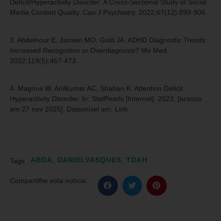
Deficit/Hyperactivity Disorder: A Cross-Sectional Study of Social
Media Content Quality. Can J Psychiatry. 2022;67(12):899-906.
3. Abdelnour E, Jansen MO, Gold JA. ADHD Diagnostic Trends:
Increased Recognition or Overdiagnosis? Mo Med.
2022;119(5):467-473.
4. Magnus W, Anilkumar AC, Shaban K. Attention Deficit
Hyperactivity Disorder. In: StatPearls [Internet]. 2023. [acesso
em 27 nov 2025]. Disponível em:
Link
ABDA
,
DANIELVASQUES
,
TDAH
Tags
Compartilhe esta notícia: