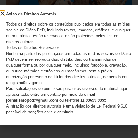
Aviso de Direitos Autorais
Todos os direitos sobre os conteúdos publicados em todas as mídias
Especialista alerta sobre os desafios no
sociais do Diário PcD, incluindo textos, imagens, gráficos, e qualquer
enfrentamento da violência contra a mulher e a
outro material, estão reservados e são protegidos pelas leis de
urgência do fortalecimento de redes de apoio
direitos autorais.
Todos os Direitos Reservados.
07/08/2026
Nenhuma parte das publicações em todas as mídias sociais do Diário
PcD devem ser reproduzidas, distribuídas, ou transmitidas de
qualquer forma ou por qualquer meio, incluindo fotocópia, gravação,
ou outros métodos eletrônicos ou mecânicos, sem a prévia
Deixe um comentário
autorização por escrito do titular dos direitos autorais, de acordo com
a legislação vigente.
Para solicitações de permissão para usos diversos do material aqui
O seu endereço de e-mail não será publicado.
Campos
apresentado, entre em contato por meio do e-mail
obrigatórios são marcados com
*
jornalismopcd@gmail.com
ou telefone
11.99699 9955
.
A infração dos direitos autorais é uma violação de Lei Federal 9.610,
Comentário
*
passível de sanções civis e criminais.