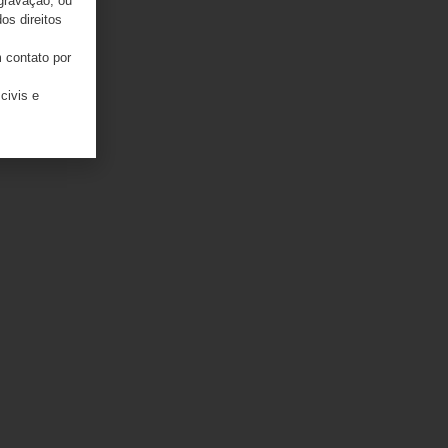
 gravação, ou
os direitos
 contato por
civis e