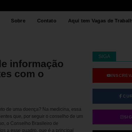
Sobre
Contato
Aqui tem Vagas de Trabal
SIGA
de informação
ntes com o
INSCREV
CU
ento de uma doença? Na medicina, essa
entes que, por seguir o conselho de um
SI
o, o Conselho Brasileiro de
os a esse quadro, que é a principal