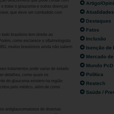
lação desconhece que pode contar com
Artigo/Opin
 e tratar o glaucoma e outras doenças
Atualidade
grave, que deve ser combatido com
Destaques
Fatos
todo brasileiro tem direito ao
Inclusão
Porém, como esclarece o oftalmologista
BG, muitos brasileiros ainda não sabem
Isenção de
Mercado de
Mundo PcD
ses tratamentos pode variar de estado
Política
ter detalhes, como quais os
nto do glaucoma existem na região
Reatech
critos pelo médico, além de como
Saúde / Pr
rios antiglaucomatosos de diversas