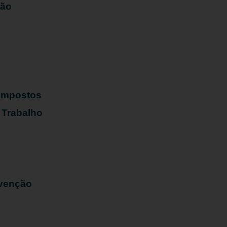
ião
s
 Impostos
 Trabalho
evenção