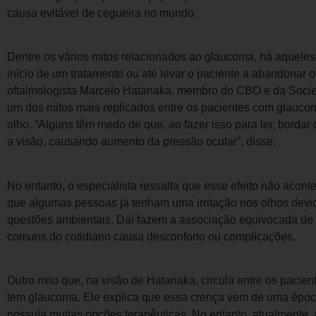
causa evitável de cegueira no mundo.
Dentre os vários mitos relacionados ao glaucoma, há aquele
início de um tratamento ou até levar o paciente a abandonar 
oftalmologista Marcelo Hatanaka, membro do CBO e da Socie
um dos mitos mais replicados entre os pacientes com glaucom
olho. “Alguns têm medo de que, ao fazer isso para ler, bordar 
a visão, causando aumento da pressão ocular”, disse.
No entanto, o especialista ressalta que esse efeito não acont
que algumas pessoas já tenham uma irritação nos olhos devid
questões ambientais. Daí fazem a associação equivocada de qu
comuns do cotidiano causa desconforto ou complicações.
Outro mito que, na visão de Hatanaka, circula entre os pacie
tem glaucoma. Ele explica que essa crença vem de uma épo
possuía muitas opções terapêuticas. No entanto, atualmente, 