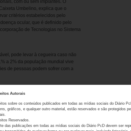
sionais, com ou sem implantes. O
 Caixeta Umbelino, explica que o
ar critérios estabelecidos pelo
 doença ocular, que é definido pelo
ncorporação de Tecnologias no Sistema
ável, pode levar à cegueira caso não
 1% a 2% da população mundial vive
ões de pessoas podem sofrer com a
eitos Autorais
iente passa por um exame oftalmológico
isão, o exame na lâmpada de fenda –
eitos sobre os conteúdos publicados em todas as mídias sociais do Diário Pc
icos do olho -, a medida da pressão
ns, gráficos, e qualquer outro material, estão reservados e são protegidos pe
ais.
inda a documentação fotográfica do olho
eitos Reservados.
e das publicações em todas as mídias sociais do Diário PcD devem ser rep