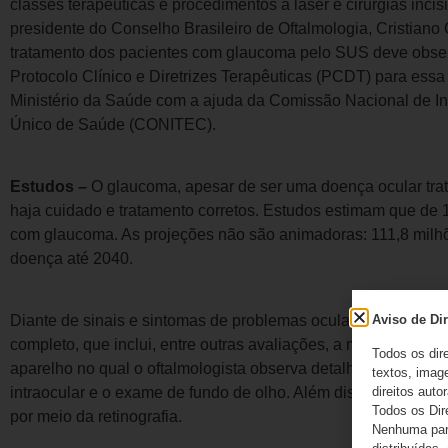
classes terapêuticas e procedimentos a laser e cirurgias inci
presidente do Conselho Brasileiro de Oftalmologia, Cristiano
tratamento dos pacientes com glaucoma pelo SUS deve observ
Protocolo Clínico e Diretrizes Terapêuticas (PCDT) para essa
Ministério da Saúde com a ajuda da Comissão Nacional de I
Único de Saúde (CONITEC).
Estudos –
O glaucoma, apesar de ser uma doença ocular trat
haja cuidado e tratamento corretos. Estudos estimam que de
com glaucoma. As projeções não são animadoras: 111,8 milh
doença até 2040.
Aviso de Dir
Diante de sinais e sintomas de problemas oculares, todo pac
completo, que inclui, entre outras avaliações, a medida da v
Todos os dir
aparelho no qual o oftalmologista observa detalhes microscóp
textos, image
direitos autor
intraocular e o exame de fundo de olho. Além disso, é feita a
Todos os Dir
por meio da retinografia.
Nenhuma part