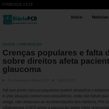
07/08/2026 13:19
Início
Notícias
SAÚDE / PREVENÇÃO
Crenças populares e falta 
sobre direitos afeta pacie
glaucoma
Por
Jornalismo Diario PcD
03/06/2023
Até que ponto crenças populares podem atrapalhar o tratam
é uma situação comum nos consultórios, onde não faltam paci
amigo, não observam as recomendações dos médicos. Por iss
Oftalmologia (CBO) alerta a população sobre mitos relacionad