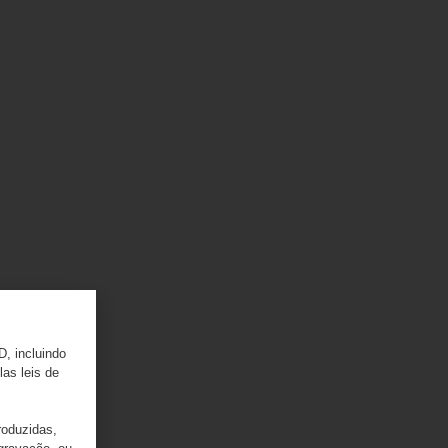
D, incluindo
las leis de
roduzidas,