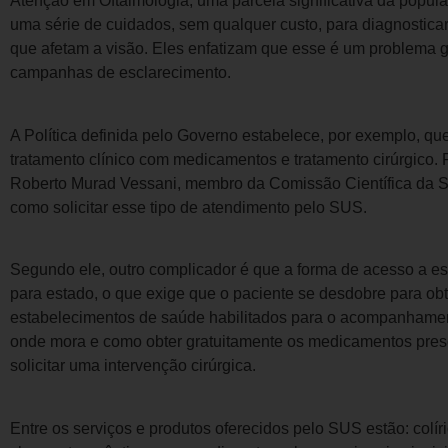
Atenção em Oftalmologia, uma parcela significativa da popu
uma série de cuidados, sem qualquer custo, para diagnosticar
que afetam a visão. Eles enfatizam que esse é um problema 
campanhas de esclarecimento.
A Política definida pelo Governo estabelece, por exemplo, que 
tratamento clínico com medicamentos e tratamento cirúrgico. 
Roberto Murad Vessani, membro da Comissão Científica da S
como solicitar esse tipo de atendimento pelo SUS.
Segundo ele, outro complicador é que a forma de acesso a es
para estado, o que exige que o paciente se desdobre para ob
estabelecimentos de saúde habilitados para o acompanhame
onde mora e como obter gratuitamente os medicamentos pres
solicitar uma intervenção cirúrgica.
Entre os serviços e produtos oferecidos pelo SUS estão: colí