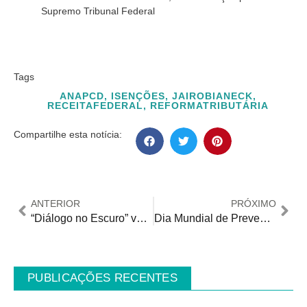
Supremo Tribunal Federal
Tags
ANAPCD
,
ISENÇÕES
,
JAIROBIANECK
,
RECEITAFEDERAL
,
REFORMATRIBUTÁRIA
Compartilhe esta notícia:
ANTERIOR
PRÓXIMO
“Diálogo no Escuro” volta a São Paulo com experiência sensorial conduzida por pessoas com deficiência visual
Dia Mundial de Prevenção de Quedas chama atenção para um dos efeitos mais silenciosos do Parkinson
PUBLICAÇÕES RECENTES