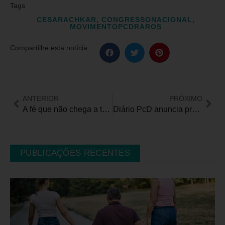
Tags
CESARACHKAR
,
CONGRESSONACIONAL
,
MOVIMENTOPCDRAROS
Compartilhe esta notícia:
ANTERIOR
PRÓXIMO
A fé que não chega a todos. A inclusão que precisa começar onde as pessoas se reúnem
Diário PcD anuncia projeto Eleições Inclusivas com a divulgação de candidatos e candidatas com deficiência em 2026
PUBLICAÇÕES RECENTES