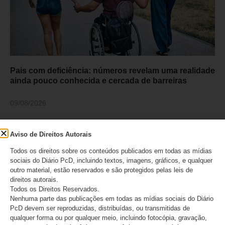
Pais com deficiência: números revelam uma realidade
ainda pouco conhecida e cercada de barreiras
09/08/2026
Aviso de Direitos Autorais
Todos os direitos sobre os conteúdos publicados em todas as mídias
sociais do Diário PcD, incluindo textos, imagens, gráficos, e qualquer
outro material, estão reservados e são protegidos pelas leis de
direitos autorais.
Todos os Direitos Reservados.
Nenhuma parte das publicações em todas as mídias sociais do Diário
PcD devem ser reproduzidas, distribuídas, ou transmitidas de
qualquer forma ou por qualquer meio, incluindo fotocópia, gravação,