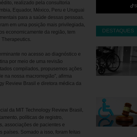
édito, realizado pela consultoria
ômbia, Equador, México, Peru e Uruguai
amentais para a saúde dessas pessoas.
uram em uma posição mais privilegiada,
DESTAQUES
dos economicamente da região, tem
 Therapeutics.
rminante no acesso ao diagnóstico e
tina por meio de uma revisão
sultados compilados, propusemos ações
e na nossa macrorregião”, afirma
gy Review Brasil e diretora médica da
cial da MIT Technology Review Brasil,
mento, políticas de registro,
s, associações de pacientes e
s países. Somado a isso, foram feitas