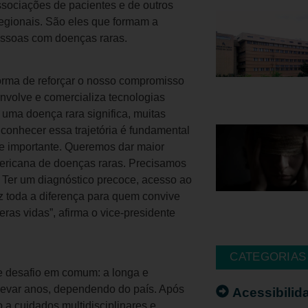
sociações de pacientes e de outros
regionais. São eles que formam a
essoas com doenças raras.
orma de reforçar o nosso compromisso
volve e comercializa tecnologias
ma doença rara significa, muitas
 conhecer essa trajetória é fundamental
te importante. Queremos dar maior
mericana de doenças raras. Precisamos
. Ter um diagnóstico precoce, acesso ao
z toda a diferença para quem convive
as vidas”, afirma o vice-presidente
CATEGORIAS
de desafio em comum: a longa e
 levar anos, dependendo do país. Após
Acessibilid
 a cuidados multidisciplinares e