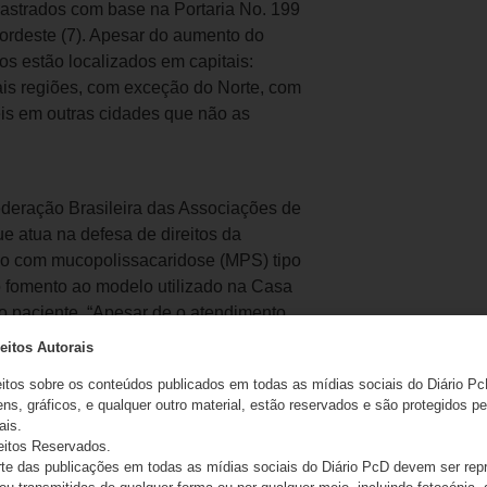
dastrados com base na Portaria No. 199
Nordeste (7). Apesar do aumento do
s estão localizados em capitais:
mais regiões, com exceção do Norte, com
is em outras cidades que não as
ederação Brasileira das Associações de
 atua na defesa de direitos da
ado com mucopolissacaridose (MPS) tipo
 fomento ao modelo utilizado na Casa
o paciente. “Apesar de o atendimento
agnóstico ocorre, em média, em 41 dias.
eitos Autorais
ramos para o Sistema Único de Saúde
eitos sobre os conteúdos publicados em todas as mídias sociais do Diário Pc
 qualidade e sem fila. É possível
ns, gráficos, e qualquer outro material, estão reservados e são protegidos pe
rário, investindo da forma correta”,
ais.
eitos Reservados.
e das publicações em todas as mídias sociais do Diário PcD devem ser rep