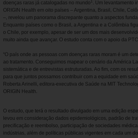
1
doenças raras já catalogadas no mundo
. Um levantamento in
ORIGIN Health em oito países – Argentina, Brasil, Chile, Col
–, revelou um panorama discrepante quanto a aspectos fund
Enquanto países como o Brasil, a Argentina e a Colômbia fig
o Chile, por exemplo, apesar de ser um dos mais desenvolvi
muito ainda que avançar. O estudo conta com o apoio da PTC
“O país onde as pessoas com doenças raras moram é um dete
ao tratamento. Conseguimos mapear o cenário da América La
sistemática e de entrevistas estruturadas. Ao fim, com os re
para que juntos possamos contribuir com a equidade em saúd
Roberta Arinelli, editora-executiva de Saúde na MIT Technolo
ORIGIN Health.
O estudo, que terá o resultado divulgado em uma edição espe
levou em consideração dados epidemiológicos, padrão de trata
precificação e reembolso, participação de sociedades médica
indústrias, além de políticas públicas vigentes em cada um do