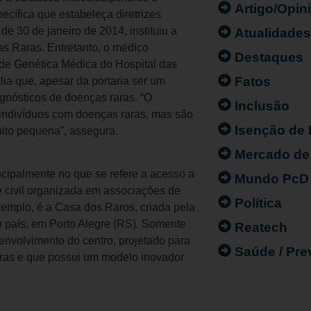
Artigo/Opin
cífica que estabeleça diretrizes
de 30 de janeiro de 2014, instituiu a
Atualidade
s Raras. Entretanto, o médico
Destaques
 de Genética Médica do Hospital das
Fatos
lia que, apesar da portaria ser um
gnósticos de doenças raras. “O
Inclusão
indivíduos com doenças raras, mas são
Isenção de
uito pequena”, assegura.
Mercado de
ncipalmente no que se refere a acesso a
Mundo PcD
e civil organizada em associações de
Política
emplo, é a Casa dos Raros, criada pela
o país, em Porto Alegre (RS). Somente
Reatech
envolvimento do centro, projetado para
Saúde / Pr
aras e que possui um modelo inovador