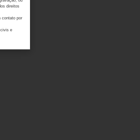
 gravação, ou
os direitos
 contato por
civis e