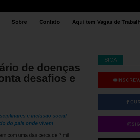
Sobre
Contato
Aqui tem Vagas de Trabal
SIGA
nário de doenças
onta desafios e
INSCREV
CU
ciplinares e inclusão social
do do país onde vivem
SI
vam com uma das cerca de 7 mil