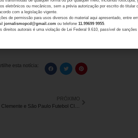
 ou transmitidas de qualquer forma ou por qualquer meio, incluindo fotocópia,
s eletrônicos ou mecânicos, sem a prévia autorização por escrito do titular d
z H SR, Jansen AM, Rico-Restrepo M,
acordo com a legislação vigente.
ações de permissão para usos diversos do material aqui apresentado, entre em
 of rare diseases on caregivers in Latin
ail
jornalismopcd@gmail.com
ou telefone
11.99699 9955
.
10.3389/fpubh.2023.1127713. PMID:
s direitos autorais é uma violação de Lei Federal 9.610, passível de sanções 
ilhe esta notícia:
PRÓXIMO
Instituto Jô Clemente e São Paulo Futebol Clube lançam kit sensorial