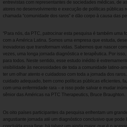
entrevistas com representantes de sociedades médicas, de as
atores no desenvolvimento e execução de políticas públicas 
chamada “comunidade dos raros” e dão corpo à causa das p
“Para nós, da PTC, patrocinar esta pesquisa é também uma f
com a América Latina. Somos uma empresa que estuda, desen
inovadoras que transformam vidas. Sabemos que nascer com u
vezes, uma longa jornada diagnóstica e terapêutica. Por isso,
para todos. Neste sentido, esse estudo inédito é extremamen
visibilidade às necessidades de toda a comunidade latino-a
ter um olhar atento e cuidadoso com toda a jornada dos raros
cuidado adequado, bem como políticas públicas eficientes, fa
com uma enfermidade rara – e isso pode salvar e mudar inúmer
sênior das Américas na PTC Therapeutics, Bruce Braughton.
Os oito países participantes da pesquisa enfrentam um gran
angustiante jornada até um diagnóstico conclusivo que pode
concluída essa fase, há talvez um ainda maior, que é o acesso