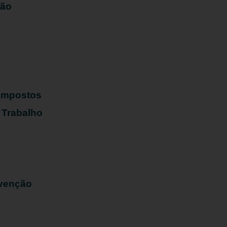
ião
s
 Impostos
 Trabalho
evenção