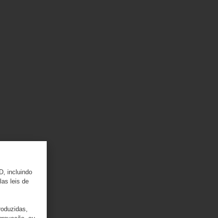
D, incluindo
las leis de
roduzidas,