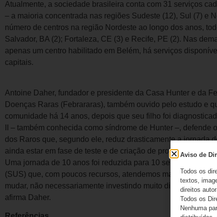
Atualmente, a sociedade brasileira conta com 31 serviços ca
– a maioria concentrada nas regiões Sudeste (12), Sul (7) e 
número de centros na região Nordeste ao longo dos anos, todo
Salvador, BA (2); Fortaleza, CE (3) e Recife, PE (2). Nas de
apenas um centro habilitado em Belém, há serviços disponíve
capitais.
Antoine Daher, fundador e presidente da Casa Hunter e da F
Doenças Raras (Febrararas), também ouvido pelo estudo e que
comunidade há 14 anos, depois que seu filho foi diagnostic
II – também conhecida como síndrome de Hunter –, defende o
dos Raros que, segundo ele, reduz drasticamente a jornada d
ainda estar em fase de teste e de criação de protocolos, o di
Aviso de Dir
Uma jornada de 10 anos foi reduzida para 10 semanas. Most
Todos os dir
(SUS) que, com poucos recursos, atendemos mais pessoas com
textos, image
mudar, não necessariamente investindo muito dinheiro, ao cont
direitos autor
afirma Daher.
Todos os Dir
Nenhuma part
Referências