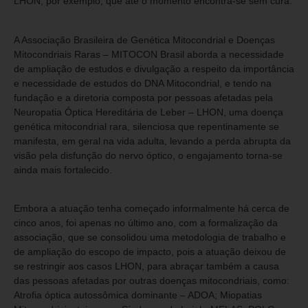
LHON, por exemplo, que até o momento encontra-se sem cura.
A Associação Brasileira de Genética Mitocondrial e Doenças
Mitocondriais Raras – MITOCON Brasil aborda a necessidade
de ampliação de estudos e divulgação a respeito da importância
e necessidade de estudos do DNA Mitocondrial, e tendo na
fundação e a diretoria composta por pessoas afetadas pela
Neuropatia Óptica Hereditária de Leber – LHON, uma doença
genética mitocondrial rara, silenciosa que repentinamente se
manifesta, em geral na vida adulta, levando a perda abrupta da
visão pela disfunção do nervo óptico, o engajamento torna-se
ainda mais fortalecido.
Embora a atuação tenha começado informalmente há cerca de
cinco anos, foi apenas no último ano, com a formalização da
associação, que se consolidou uma metodologia de trabalho e
de ampliação do escopo de impacto, pois a atuação deixou de
se restringir aos casos LHON, para abraçar também a causa
das pessoas afetadas por outras doenças mitocondriais, como:
Atrofia óptica autossômica dominante – ADOA; Miopatias