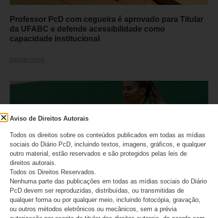
Professor PcD com cegueira é aprovado para Titular
da UFABC e defende acessibilidade como
capacidade institucional
06/08/2026
Aviso de Direitos Autorais
Todos os direitos sobre os conteúdos publicados em todas as mídias
sociais do Diário PcD, incluindo textos, imagens, gráficos, e qualquer
outro material, estão reservados e são protegidos pelas leis de
direitos autorais.
Todos os Direitos Reservados.
Nenhuma parte das publicações em todas as mídias sociais do Diário
PcD devem ser reproduzidas, distribuídas, ou transmitidas de
Atletas do Time São Paulo são campeãs do
qualquer forma ou por qualquer meio, incluindo fotocópia, gravação,
Internacional de badminton paralímpico
ou outros métodos eletrônicos ou mecânicos, sem a prévia