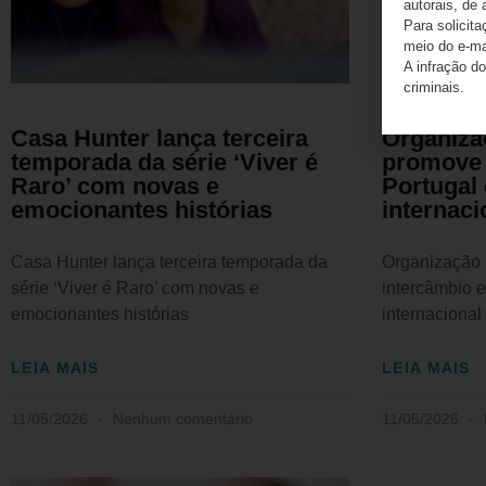
autorais, de 
Para solicit
meio do e-m
A infração do
criminais.
Casa Hunter lança terceira
Organizaç
temporada da série ‘Viver é
promove 
Raro’ com novas e
Portugal
emocionantes histórias
internaci
Casa Hunter lança terceira temporada da
Organização 
série ‘Viver é Raro’ com novas e
intercâmbio 
emocionantes histórias
internacional
LEIA MAIS
LEIA MAIS
11/05/2026
Nenhum comentário
11/05/2026