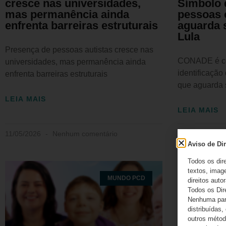
cresce nas universidades,
Símbolo d
mas permanência ainda
pessoas 
enfrenta barreiras estruturais
aguarda 
Lula
Presença de pessoas autistas cresce nas
CONADE é co
universidades, mas permanência ainda
identificação
enfrenta barreiras estruturais
que aguarda 
LEIA MAIS
LEIA MAIS
11/05/2026
Nenhum comentário
11/05/2026
Aviso de Dir
Todos os dir
textos, image
MUNDO PCD
direitos autor
Todos os Dir
Nenhuma part
distribuídas,
outros método