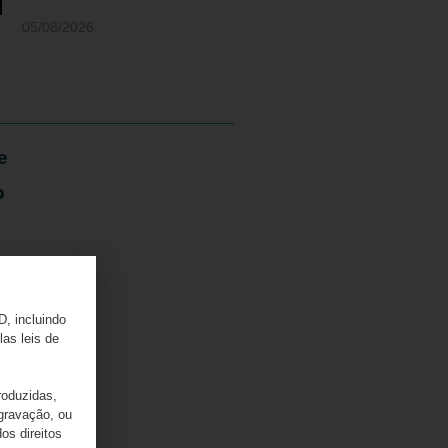
05/08/2026
e
o
D, incluindo
las leis de
mpostos
roduzidas,
rabalho
 gravação, ou
os direitos