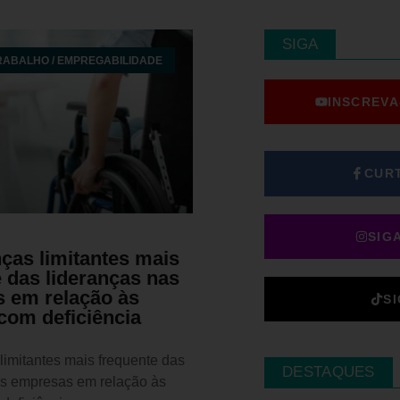
SIGA
RABALHO / EMPREGABILIDADE
INSCREVA
CUR
SIG
ças limitantes mais
 das lideranças nas
 em relação às
S
com deficiência
limitantes mais frequente das
DESTAQUES
as empresas em relação às