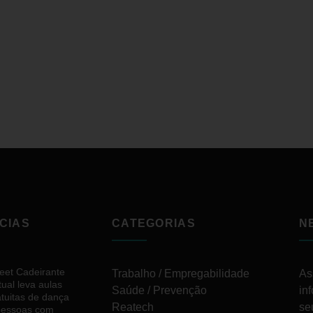
CIAS
CATEGORIAS
N
reet Cadeirante
Trabalho / Empregabilidade
As
tual leva aulas
Saúde / Prevenção
in
atuitas de dança
Reatech
se
pessoas com