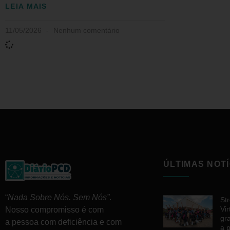
LEIA MAIS
11/05/2026
Nenhum comentário
ÚLTIMAS NOTÍ
“
Nada Sobre Nós. Sem Nós”
.
St
Vir
Nosso compromisso é com
gr
a pessoa com deficiência e com
a 