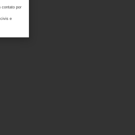
 contato por
civis e
enção