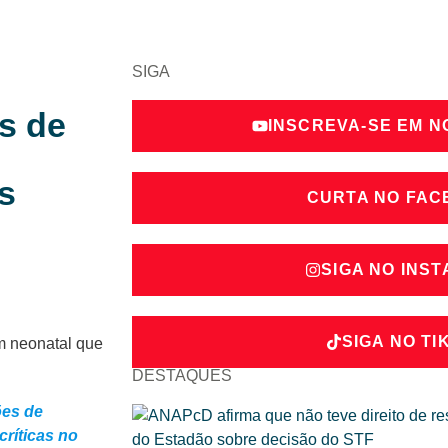
SIGA
s de
INSCREVA-SE EM 
s
CURTA NO FA
SIGA NO INS
SIGA NO TI
DESTAQUES
ões de
críticas no