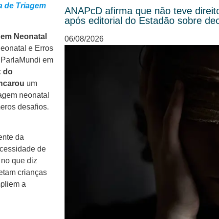
a de Triagem
ANAPcD afirma que não teve direit
após editorial do Estadão sobre de
gem Neonatal
06/08/2026
eonatal e Erros
o ParlaMundi em
: do
ancarou
um
iagem neonatal
eros desafios.
ente da
ecessidade de
 no que diz
fetam crianças
mpliem a