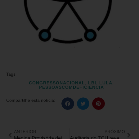
Tags
CONGRESSONACIONAL
,
LBI
,
LULA
,
PESSOASCOMDEFICIÊNCIA
Compartilhe esta notícia:
ANTERIOR
PRÓXIMO
Medida Provisória deixa aposentados e pensionistas com margem negativa para novos consignados
Auditoria do TCU revela falta de políticas para pessoas com deficiência na Administração Pública