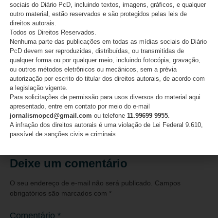
sociais do Diário PcD, incluindo textos, imagens, gráficos, e qualquer
outro material, estão reservados e são protegidos pelas leis de
direitos autorais.
Todos os Direitos Reservados.
Nenhuma parte das publicações em todas as mídias sociais do Diário
PcD devem ser reproduzidas, distribuídas, ou transmitidas de
qualquer forma ou por qualquer meio, incluindo fotocópia, gravação,
ou outros métodos eletrônicos ou mecânicos, sem a prévia
autorização por escrito do titular dos direitos autorais, de acordo com
a legislação vigente.
Considerada a 3ª melhor Lei do Mundo, a Lei Maria da
Para solicitações de permissão para usos diversos do material aqui
Penha completa 20 anos
apresentado, entre em contato por meio do e-mail
jornalismopcd@gmail.com
ou telefone
11.99699 9955
.
07/08/2026
A infração dos direitos autorais é uma violação de Lei Federal 9.610,
passível de sanções civis e criminais.
Deixe um comentário
O seu endereço de e-mail não será publicado.
Campos
obrigatórios são marcados com
*
Comentário
*