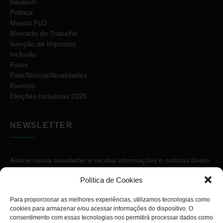
Reatech
Política
Mundo PcD
Mercado de Trabalho
Isenção de Impostos
Inclusão
Fatos
Fato/Notícia/Atualidades
Eventos
Eleições Inclusivas 2026
NEWSLETTER
Assine nossa newsletter e receba informações e notícias direto
no seu e-mail.
Política de Cookies
Para proporcionar as melhores experiências, utilizamos tecnologias como
cookies para armazenar e/ou acessar informações do dispositivo. O
consentimento com essas tecnologias nos permitirá processar dados como