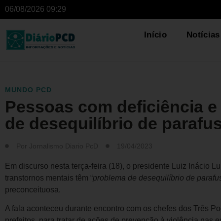
06/08/2026 09:29
Início
Notícias
MUNDO PCD
Pessoas com deficiência 
de desequilíbrio de parafus
Por
Jornalismo Diario PcD
19/04/2023
Em discurso nesta terça-feira (18), o presidente Luiz Inácio 
transtornos mentais têm “
problema de desequilíbrio de parafu
preconceituosa.
A fala aconteceu durante encontro com os chefes dos Três P
prefeitos, para tratar de ações de prevenção à violência nas e