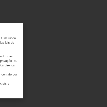
D, incluindo
las leis de
roduzidas,
 gravação, ou
os direitos
 contato por
civis e