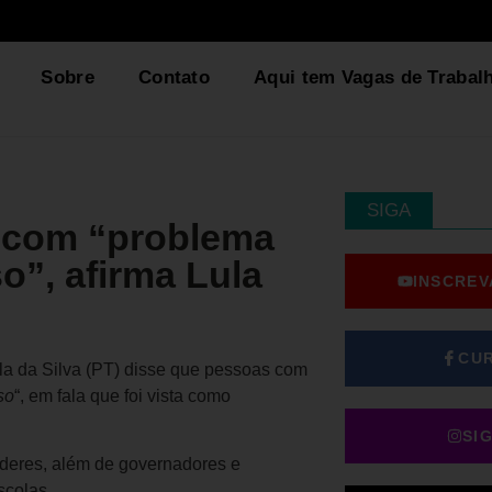
Sobre
Contato
Aqui tem Vagas de Trabal
SIGA
e com “problema
o”, afirma Lula
INSCREV
CU
Lula da Silva (PT) disse que pessoas com
so
“, em fala que foi vista como
SI
oderes, além de governadores e
scolas.