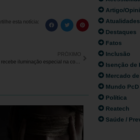
Artigo/Opin
Atualidade
ilhe esta notícia:
Destaques
Fatos
Inclusão
PRÓXIMO
São Paulo recebe iluminação especial na cor vermelha em apoio ao Dia Mundial da Hemofilia
Isenção de
Mercado de
Mundo PcD
Política
Reatech
Saúde / Pr