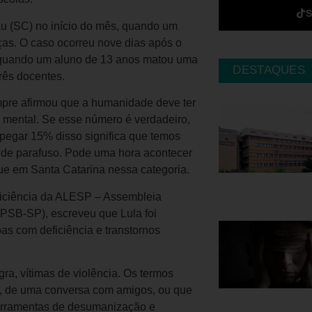
u (SC) no início do mês, quando um
ças. O caso ocorreu nove dias após o
 quando um aluno de 13 anos matou uma
DESTAQUES
três docentes.
pre afirmou que a humanidade deve ter
mental. Se esse número é verdadeiro,
 pegar 15% disso significa que temos
 de parafuso. Pode uma hora acontecer
ue em Santa Catarina nessa categoria.
ficiência da ALESP – Assembleia
(PSB-SP), escreveu que Lula foi
oas com deficiência e transtornos
a, vítimas de violência. Os termos
o, de uma conversa com amigos, ou que
ferramentas de desumanização e