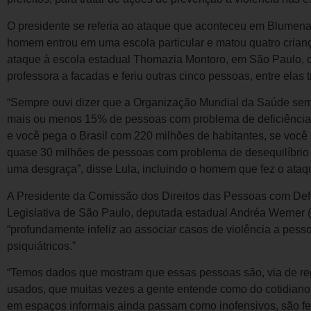
O presidente se referia ao ataque que aconteceu em Blumena
homem entrou em uma escola particular e matou quatro crian
ataque à escola estadual Thomazia Montoro, em São Paulo,
professora a facadas e feriu outras cinco pessoas, entre elas 
“Sempre ouvi dizer que a Organização Mundial da Saúde sem
mais ou menos 15% de pessoas com problema de deficiência 
e você pega o Brasil com 220 milhões de habitantes, se você
quase 30 milhões de pessoas com problema de desequilíbrio
uma desgraça”, disse Lula, incluindo o homem que fez o ataq
A Presidente da Comissão dos Direitos das Pessoas com De
Legislativa de São Paulo, deputada estadual Andréa Werner 
“profundamente infeliz ao associar casos de violência a pess
psiquiátricos.”
“Temos dados que mostram que essas pessoas são, via de regr
usados, que muitas vezes a gente entende como do cotidian
em espaços informais ainda passam como inofensivos, são 