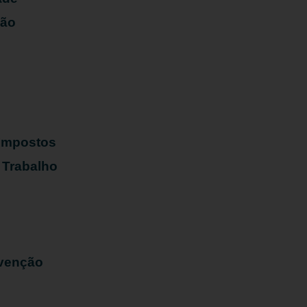
ião
s
 Impostos
 Trabalho
evenção