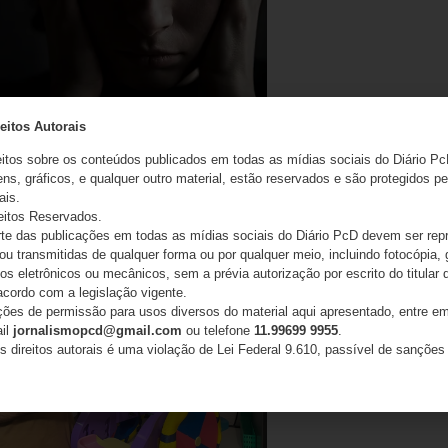
eitos Autorais
rio condenou médico que provocou
e visão em 21 pessoas em São Paulo
eitos sobre os conteúdos publicados em todas as mídias sociais do Diário Pc
ns, gráficos, e qualquer outro material, estão reservados e são protegidos pe
ais.
26
eitos Reservados.
e das publicações em todas as mídias sociais do Diário PcD devem ser rep
 ou transmitidas de qualquer forma ou por qualquer meio, incluindo fotocópia,
s eletrônicos ou mecânicos, sem a prévia autorização por escrito do titular d
acordo com a legislação vigente.
ações de permissão para usos diversos do material aqui apresentado, entre em
ail
jornalismopcd@gmail.com
ou telefone
11.99699 9955
.
s direitos autorais é uma violação de Lei Federal 9.610, passível de sanções 