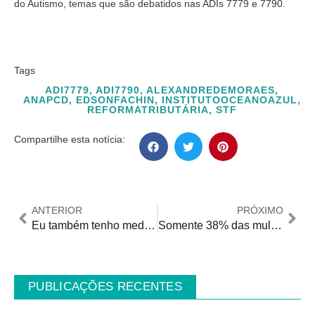
do Autismo, temas que são debatidos nas ADIs 7779 e 7790.
Tags
ADI7779
,
ADI7790
,
ALEXANDREDEMORAES
,
ANAPCD
,
EDSONFACHIN
,
INSTITUTOOCEANOAZUL
,
REFORMATRIBUTÁRIA
,
STF
Compartilhe esta notícia:
ANTERIOR
PRÓXIMO
Eu também tenho medo de perder meus pais
Somente 38% das mulheres com deficiência estão empregadas formalmente no Brasil
PUBLICAÇÕES RECENTES