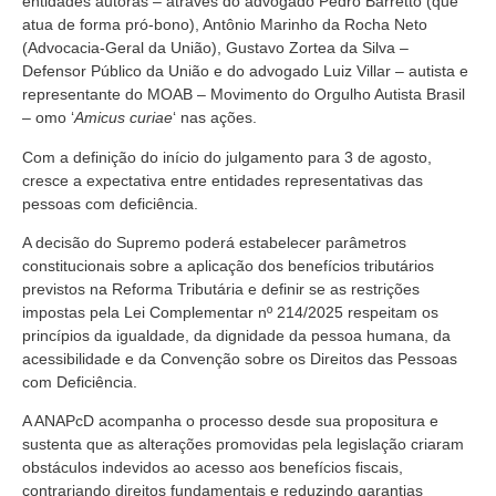
entidades autoras – através do advogado Pedro Barretto (que
atua de forma pró-bono), Antônio Marinho da Rocha Neto
(Advocacia-Geral da União), Gustavo Zortea da Silva –
Defensor Público da União e do advogado Luiz Villar – autista e
representante do MOAB – Movimento do Orgulho Autista Brasil
– omo ‘
Amicus curiae
‘ nas ações.
Com a definição do início do julgamento para 3 de agosto,
cresce a expectativa entre entidades representativas das
pessoas com deficiência.
A decisão do Supremo poderá estabelecer parâmetros
constitucionais sobre a aplicação dos benefícios tributários
previstos na Reforma Tributária e definir se as restrições
impostas pela Lei Complementar nº 214/2025 respeitam os
princípios da igualdade, da dignidade da pessoa humana, da
acessibilidade e da Convenção sobre os Direitos das Pessoas
com Deficiência.
A ANAPcD acompanha o processo desde sua propositura e
sustenta que as alterações promovidas pela legislação criaram
obstáculos indevidos ao acesso aos benefícios fiscais,
contrariando direitos fundamentais e reduzindo garantias